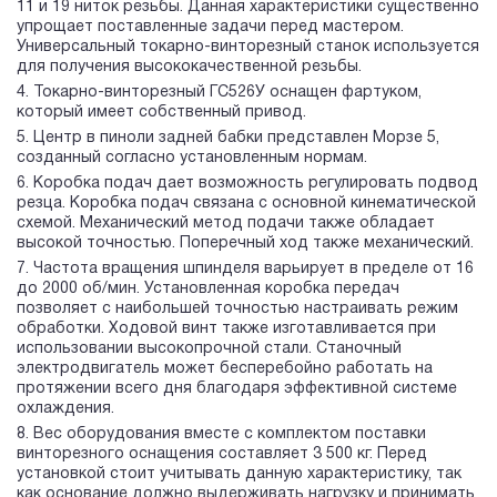
11 и 19 ниток резьбы. Данная характеристики существенно
упрощает поставленные задачи перед мастером.
Универсальный токарно-винторезный станок используется
для получения высококачественной резьбы.
Токарно-винторезный ГС526У оснащен фартуком,
который имеет собственный привод.
Центр в пиноли задней бабки представлен Морзе 5,
созданный согласно установленным нормам.
Коробка подач дает возможность регулировать подвод
резца. Коробка подач связана с основной кинематической
схемой. Механический метод подачи также обладает
высокой точностью. Поперечный ход также механический.
Частота вращения шпинделя варьирует в пределе от 16
до 2000 об/мин. Установленная коробка передач
позволяет с наибольшей точностью настраивать режим
обработки. Ходовой винт также изготавливается при
использовании высокопрочной стали. Станочный
электродвигатель может бесперебойно работать на
протяжении всего дня благодаря эффективной системе
охлаждения.
Вес оборудования вместе с комплектом поставки
винторезного оснащения составляет 3 500 кг. Перед
установкой стоит учитывать данную характеристику, так
как основание должно выдерживать нагрузку и принимать