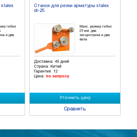
stalex
Станок для резки арматуры stalex
Ста
dr-25
dr-
мер гибки
Макс. размер гибки
а
25 мм, два
ка и два
эксцентрика и два
вала
Доставка:
45 дней
Дос
Страна:
Китай
Стр
Гарантия:
12
Гар
Цена:
по запросу
Цен
Сравнить