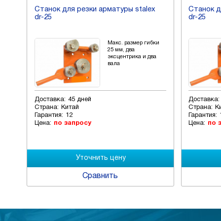
x
Станок для резки арматуры stalex
Станок д
dr-25
dr-25
ки
Макс. размер гибки
25 мм, два
а
эксцентрика и два
вала
Доставка:
45 дней
Доставка:
Страна:
Китай
Страна:
К
Гарантия:
12
Гарантия:
Цена:
по запросу
Цена:
по 
Сравнить