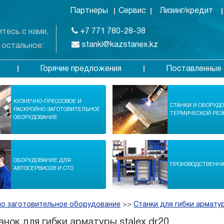
Партнеры
Сервис
Лизинг/кредит
+7 771 780-28-38
тесь с нами,
stanki@kazstanex.kz
 остальное:
Горячие предложения
Поставленные 
в
КУЗНЕЧНО-ПРЕССОВОЕ И
СТАНКИ И ОБОРУД
РАСКРОЙНО ЗАГОТОВИТЕЛЬНОЕ
ТЕРМИЧЕСКОЙ РЕЗ
ОБОРУДОВАНИЕ
ОБОРУДОВАНИЕ ДЛЯ
ПРОИЗВОДСТВЕНН
АВТОСЕРВИСОВ И СТО
но заготовительное оборудование
>>
Станки для гибки армату
анок для гибки арматуры stalex dr20