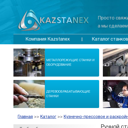
Просто свяжи
а мы сделаем
Каталог станко
Компания Kazstanex
МЕТАЛЛОРЕЖУЩИЕ СТАНКИ И
ОБОРУДОВАНИЕ
ДЕРЕВООБРАБАТЫВАЮЩИЕ
СТАНКИ
Главная
>>
Каталог
>>
Кузнечно-прессовое и раскрой
Ручной ст