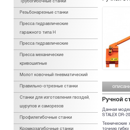
Трубогибочные станки
Резьбонарезные станки
Пресса гидравлические
гаражного типа Н
Пресса гидравлические
Пресса механические
кривошипные
Молот ковочный пневматический
описан
Правильно-отрезные станки
Станки для изготовления гвоздей,
Ручной с
шурупов и саморезов
Данная модел
STALEX DR-20
Профилегибочные станки
Технические 
Кромкозагибочные станки
точную гибку