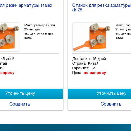
ля резки арматуры stalex
Станок для резки арматуры 
dr-25
Макс. размер гибки
Макс. раз
25 мм, два
25 мм, дв
эксцентрика и два
эксцентри
вала
вала
45 дней
Доставка:
45 дней
итай
Страна:
Китай
12
Гарантия:
12
запросу
Цена:
по запросу
Сравнить
Сравнить