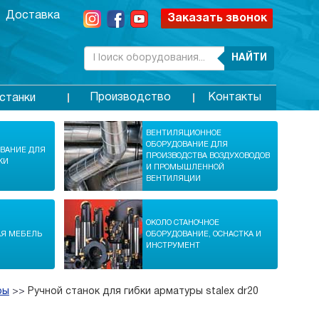
Доставка
Заказать звонок
НАЙТИ
Производство
Контакты
станки
ВЕНТИЛЯЦИОННОЕ
ОБОРУДОВАНИЕ ДЛЯ
ОВАНИЕ ДЛЯ
ПРОИЗВОДСТВА ВОЗДУХОВОДОВ
КИ
И ПРОМЫШЛЕННОЙ
ВЕНТИЛЯЦИИ
ОКОЛО СТАНОЧНОЕ
АЯ МЕБЕЛЬ
ОБОРУДОВАНИЕ, ОСНАСТКА И
ИНСТРУМЕНТ
ры
>>
Ручной станок для гибки арматуры stalex dr20