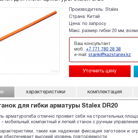
Производитель:
Stalex
Страна:
Китай
Цена:
по запросу
Макс. размер гибки 20 мм, воз
Ваш консультант
моб.:
+7 771 780 28 38
e-mail:
stanki@kazstanex.kz
ие
характеристики
комплектация
танок для гибки арматуры Stalex DR20
ь арматурогиба отлично проявит себя на строительных площад
 – мобильный, компактный и легкий станок с ручным управление
характеристики, такие как надежная фиксация заготовок и ог
 и обеспечивает высокий уровень повторяемости.