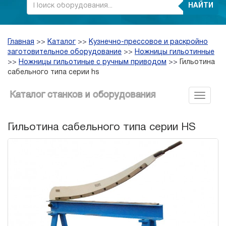
НАЙТИ
Главная
>>
Каталог
>>
Кузнечно-прессовое и раскройно
заготовительное оборудование
>>
Ножницы гильотинные
>>
Ножницы гильотиные с ручным приводом
>>
Гильотина
сабельного типа серии hs
Каталог станков и оборудования
Гильотина сабельного типа серии HS