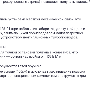
 трехручьевая матрица) позволяет получать широкий
вом установки жесткой механической связи, что
8-01 (при небольших габаритах, доступной цене и
ях, занимающихся производством малогабаритных
й, устройством вентиляционных трубопроводов,
ины.
я точной остановки ползуна в конце гиба, что
ении — ручная настройка от ПУЛЬТА и
осуществляется вручную.
 усилие (400кН) и исключает заклинивание ползуна
снащаться специальным комплектом инструмента для