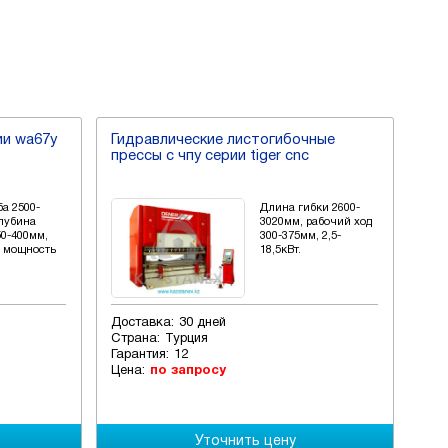
ии wa67y
Гидравлические листогибочные
Гид
прессы с чпу серии tiger cnc
пре
а 2500-
Длина гибки 2600-
Глубина
3020мм, рабочий ход
50-400мм,
300-375мм, 2,5-
 мощность
18,5кВт.
Доставка:
30 дней
Дос
Страна:
Турция
Стр
Гарантия:
12
Гар
Цена:
по запросу
Цен