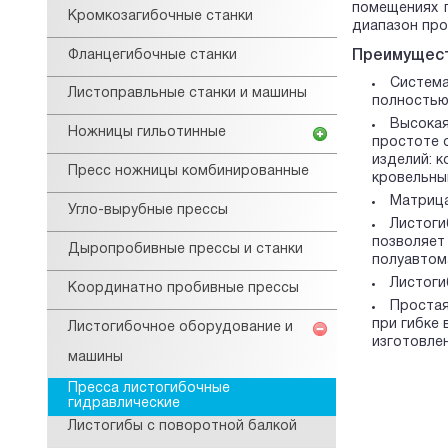
помещениях п
Кромкозагибочные станки
диапазон про
Фланцегибочные станки
Преимущест
Система
Листоправльные станки и машины
полностью
Высокая
Ножницы гильотинные
простоте 
изделий: 
Пресс ножницы комбинированные
кровельным
Матрица
Угло-вырубные прессы
Листоги
позволяет
Дыропробивные прессы и станки
полуавтом
Листоги
Координатно пробивные прессы
Простая
при гибке
Листогибочное оборудование и
изготовле
машины
Пресса листогибочные
гидравлические
Листогибы с поворотной балкой