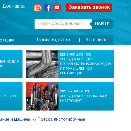
Доставка
Заказать звонок
НАЙТИ
Производство
Контакты
станки
ВЕНТИЛЯЦИОННОЕ
ОБОРУДОВАНИЕ ДЛЯ
ОВАНИЕ ДЛЯ
ПРОИЗВОДСТВА ВОЗДУХОВОДОВ
КИ
И ПРОМЫШЛЕННОЙ
ВЕНТИЛЯЦИИ
ОКОЛО СТАНОЧНОЕ
АЯ МЕБЕЛЬ
ОБОРУДОВАНИЕ, ОСНАСТКА И
ИНСТРУМЕНТ
ание и машины
>>
Пресса листогибочные