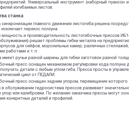
редприятий. Универсальный инструмент (наборный пуансон и
филей изгибаемых листов.
ва станка
 синхронизации главного движения листогиба решена посредст
 исключает перекос ползуна.
 мощность и производительность листогибочных прессов ИБ142
обслуживания) решает проблемы гибки металла на предприяти
корпусов для сейфов, морозильных камер, различных стеллаже
и работами и т. п.
 имеет ручьи разной ширины для гибки заготовок разной толщ
бочный пресс оснащен механизмом регулировки хода ползуна дл
 получать детали с любым углом гиба. Пресса просты в управл
атический цикл от ПЕДАЛИ.
бочный пресс оснащен задним упором, перемещение которого 
 в обслуживании гидросистема прессов развивает значительное
 в упор или калибровки. По желанию заказчика прессы могут о
ния конкретных деталей и профилей.