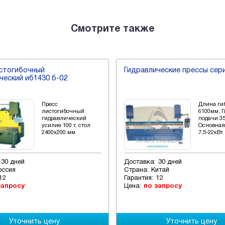
Смотрите также
стогибочный
Гидравлические прессы сер
ческий иб1430 б-02
Пресс
Длина гиб
листогибочный
6100мм, 
гидравлический
подачи 3
усилие 100 т, стол
Основная
2400х200 мм
7,5-22кВт.
30 дней
Доставка:
30 дней
оссия
Страна:
Китай
12
Гарантия:
12
запросу
Цена:
по запросу