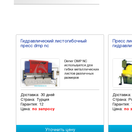
Гидравлический листогибочный
Пресс ли
пресс dmp nc
гидравли
-
Dener DMP NC
 ход
используется для
гибки металлических
листов различных
размеров
Доставка:
30 дней
Доставка:
Страна:
Турция
Страна:
Р
Гарантия:
12
Гарантия:
Цена:
по запросу
Цена:
по 