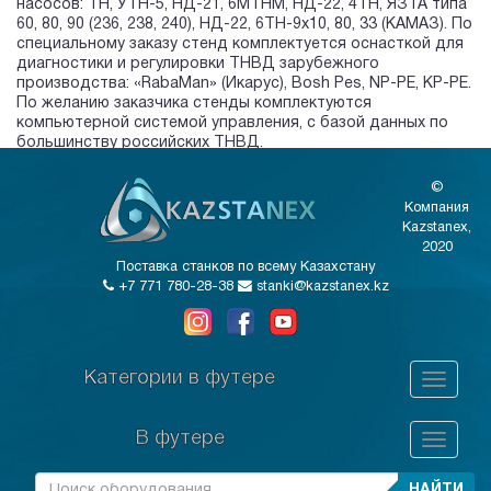
насосов: ТН, УТН-5, НД-21, 6МТНМ, НД-22, 4ТН, ЯЗТА типа
60, 80, 90 (236, 238, 240), НД-22, 6ТН-9х10, 80, 33 (КАМАЗ). По
специальному заказу стенд комплектуется оснасткой для
диагностики и регулировки ТНВД зарубежного
производства: «RabaMan» (Икарус), Bosh Pes, NP-PE, KP-PE.
По желанию заказчика стенды комплектуются
компьютерной системой управления, с базой данных по
большинству российских ТНВД.
©
Компания
Kazstanex,
2020
Поставка станков по всему Казахстану
+7 771 780-28-38
stanki@kazstanex.kz
Категории в футере
В футере
НАЙТИ