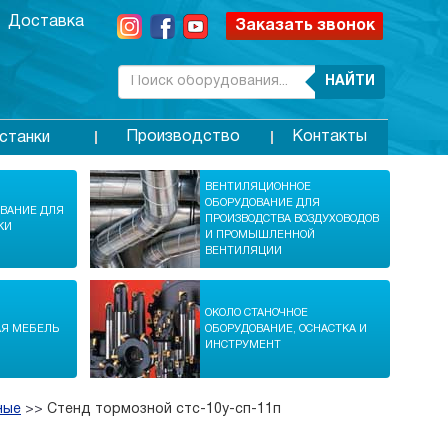
Доставка
Заказать звонок
НАЙТИ
Производство
Контакты
станки
ВЕНТИЛЯЦИОННОЕ
ОБОРУДОВАНИЕ ДЛЯ
ОВАНИЕ ДЛЯ
ПРОИЗВОДСТВА ВОЗДУХОВОДОВ
КИ
И ПРОМЫШЛЕННОЙ
ВЕНТИЛЯЦИИ
ОКОЛО СТАНОЧНОЕ
АЯ МЕБЕЛЬ
ОБОРУДОВАНИЕ, ОСНАСТКА И
ИНСТРУМЕНТ
ные
>>
Стенд тормозной стс-10у-сп-11п