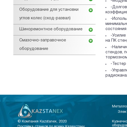
-Модуль
-Долгов
Оборудование для установки
коэффициен
углов колес (сход-развал)
-Исполь
минимальн
состояния
Шиноремонтное оборудование
-Усилие
Смазочно-заправочное
на ПК стен
-Наличи
оборудование
стендов, 
тормозном
-Тестер
-Управл
радиоканал
Металло
Элек
© Компания Kazstanex, 2020
Кузнечно
оборудо
Поставка станков по всему Казахстану