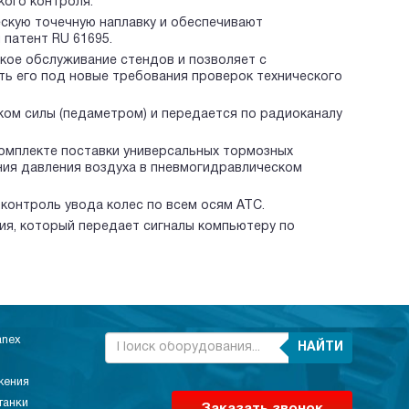
кого контроля.
скую точечную наплавку и обеспечивают
 патент RU 61695.
кое обслуживание стендов и позволяет с
ь его под новые требования проверок технического
ком силы (педаметром) и передается по радиоканалу
комплекте поставки универсальных тормозных
ния давления воздуха в пневмогидравлическом
 контроль увода колес по всем осям АТС.
ия, который передает сигналы компьютеру по
anex
НАЙТИ
жения
танки
Заказать звонок