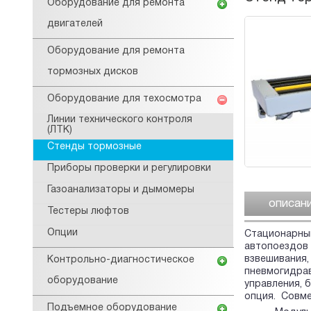
Оборудование для ремонта
двигателей
Оборудование для ремонта
тормозных дисков
Оборудование для техосмотра
Линии технического контроля
(ЛТК)
Стенды тормозные
Приборы проверки и регулировки
Газоанализаторы и дымомеры
описан
Тестеры люфтов
Опции
Стационарный
автопоездов 
взвешивания,
Контрольно-диагностическое
пневмогидрав
оборудование
управления, 
опция. Cовме
Подъемное оборудование