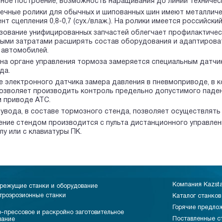
ное построение, возможность наращивания до линии техничес
ечные ролики для обычных и шипованных шин имеют металличе
т сцепления 0,8-0,7 (сух./влаж.). На ролики имеется российский
зование унифицированных запчастей облегчает профилактичес
ыми затратами расширять состав оборудования и адаптироват
 автомобилей.
 на органе управления тормоза замеряется специальным датчи
да.
е электронного датчика замера давления в пневмоприводе, в 
позволяет производить контроль предельно допустимого паде
 приводе АТС.
 увода, в составе тормозного стенда, позволяет осуществлять
ение стендом производится с пульта дистанционного управлен
у или с клавиатуры ПК.
Компания Kazst
режущие станки и оборудование
троэрозионные станки
Каталог станков
Горячие предло
-прессовое и раскройно заготовительное
Поставленные с
вание