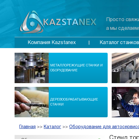
Просто свяжи
а мы сделаем
Каталог станко
Компания Kazstanex
МЕТАЛЛОРЕЖУЩИЕ СТАНКИ И
ОБОРУДОВАНИЕ
ДЕРЕВООБРАБАТЫВАЮЩИЕ
СТАНКИ
Главная
>>
Каталог
>>
Оборудование для автосервис
Стенд тор