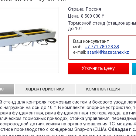
Страна:
Россия
Цена:
8 500 000 ₸
Тормозной стенд (стационарный
до 10т
Ваш консультант
моб.:
+7 771 780 28 38
e-mail:
stanki@kazstanex.kz
ие
характеристики
комплектация
 стенд для контроля тормозных систем и бокового увода легк
с нагрузкой на ось до 10 т. В комплекте: опорное устройство, 
 рама фундаментная, рама фундаментная тестера увода, датчи
лическом тормозных приводах, стойка управления, переездные
беспроводной датчик усилия на органе управления ТС, модуль 
стное производство с концерном Snap-on (США).
Обладает с