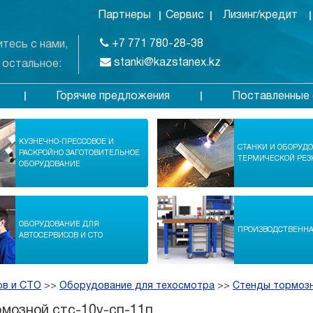
Партнеры
Сервис
Лизинг/кредит
+7 771 780-28-38
тесь с нами,
stanki@kazstanex.kz
 остальное:
Горячие предложения
Поставленные 
в
КУЗНЕЧНО-ПРЕССОВОЕ И
СТАНКИ И ОБОРУД
РАСКРОЙНО ЗАГОТОВИТЕЛЬНОЕ
ТЕРМИЧЕСКОЙ РЕЗ
ОБОРУДОВАНИЕ
ОБОРУДОВАНИЕ ДЛЯ
ПРОИЗВОДСТВЕНН
АВТОСЕРВИСОВ И СТО
ов и СТО
>>
Оборудование для техосмотра
>>
Стенды тормоз
мозной стс-10у-сп-11п