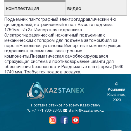
комплектация
видео
Подъемник пантографный электрогидравлический 4-х
цилиндровый, встраиваемый в пол. Высота подъема
1750мм, г/п 3т. Импортная гидравлика
Электрогидравлический ножничный подъемник с
механическим стопором для подъема автомомбиля за
пороги.Напольная установка.Импортные комплектующие:
гидравлика, пневматика, электронные
компоненты.Пневматическая самоблокирующаяся
страхующая система и противовзрывные шланги для
обеспечения безопасности.Раздвижные платформы (1540-
1740 мм). Требуется подвод воздуха.
©
Компания
Kazstanex,
2020
Поставка станков по всему Казахстану
+7 771 780-28-38
stanki@kazstanex.kz