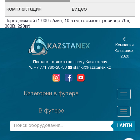
комплектация
видео
Передвижной (1 000 л/мин, 10 атм, горизонт ресивер 70л,
380В, 220кг)
©
Компания
Kazstanex,
2020
Поставка станков по всему Казахстану
+7 771 780-28-38
stanki@kazstanex.kz
Категории в футере
В футере
НАЙТИ