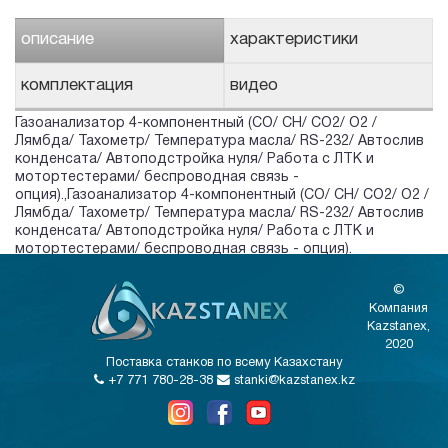
описание
характеристики
комплектация
видео
Газоанализатор 4-компонентный (CO/ CH/ СО2/ О2 /
Лямбда/ Тахометр/ Температура масла/ RS-232/ Автослив
конденсата/ Автоподстройка нуля/ Работа с ЛТК и
мотортестерами/ беспроводная связь -
опция).,Газоанализатор 4-компонентный (CO/ CH/ СО2/ О2 /
Лямбда/ Тахометр/ Температура масла/ RS-232/ Автослив
конденсата/ Автоподстройка нуля/ Работа с ЛТК и
мотортестерами/ беспроводная связь - опция).
©
Компания
Kazstanex,
2020
Поставка станков по всему Казахстану
+7 771 780-28-38
stanki@kazstanex.kz