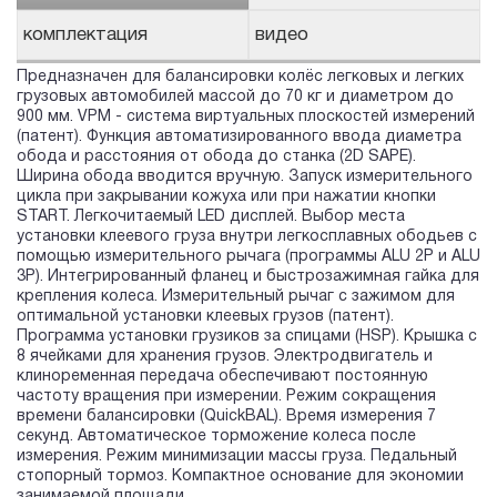
комплектация
видео
Предназначен для балансировки колёс легковых и легких
грузовых автомобилей массой до 70 кг и диаметром до
900 мм. VPM - система виртуальных плоскостей измерений
(патент). Функция автоматизированного ввода диаметра
обода и расстояния от обода до станка (2D SAPE).
Ширина обода вводится вручную. Запуск измерительного
цикла при закрывании кожуха или при нажатии кнопки
START. Легкочитаемый LED дисплей. Выбор места
установки клеевого груза внутри легкосплавных ободьев с
помощью измерительного рычага (программы ALU 2P и ALU
3P). Интегрированный фланец и быстрозажимная гайка для
крепления колеса. Измерительный рычаг с зажимом для
оптимальной установки клеевых грузов (патент).
Программа установки грузиков за спицами (HSP). Крышка с
8 ячейками для хранения грузов. Электродвигатель и
клиноременная передача обеспечивают постоянную
частоту вращения при измерении. Режим сокращения
времени балансировки (QuickBAL). Время измерения 7
секунд. Автоматическое торможение колеса после
измерения. Режим минимизации массы груза. Педальный
стопорный тормоз. Компактное основание для экономии
занимаемой площади.