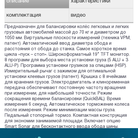
описание
характеристики
комплектация
видео
Предназначен для балансировки колёс легковых и легких
грузовых автомобилей массой до 70 кг и диаметром до
1050 мм. Виртуальные плоскости измерений (техника VPM,
патент). Автоматический ввод диаметра обода и
расстояния от обода до станка. Самое короткое время
цикла «пуск – стоп». Широкоформатный 19” TFT монитор.
8 программ для выбора места установки груза (5 ALU + 3
ALU-P). Программа установки грузиков за спицами (HSP).
Измерительный рычаг с зажимом для оптимальной
установки клеевых грузов (патент). Крышка с 8 ячейками
для хранения грузов. Электродвигатель и клиноременная
передача обеспечивают постоянную частоту вращения
при измерении, для наибольшей точности. Режим
сокращения времени балансировки (QuickBAL). Время
измерения 6 секунд. Автоматическое торможение колеса
после измерения. Режим минимизации массы груза.
Педальный стопорный тормоз. Компактная конструкция
для экономии занимаемой площади. Включает опцию
Smart Sonar для бесконтактного ввода обода шины.