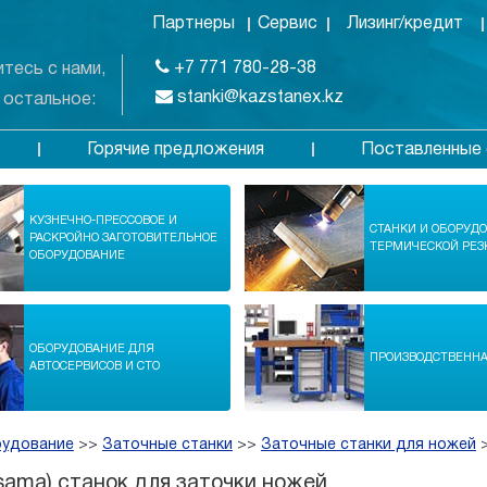
Партнеры
Сервис
Лизинг/кредит
+7 771 780-28-38
тесь с нами,
stanki@kazstanex.kz
 остальное:
Горячие предложения
Поставленные 
в
КУЗНЕЧНО-ПРЕССОВОЕ И
СТАНКИ И ОБОРУД
РАСКРОЙНО ЗАГОТОВИТЕЛЬНОЕ
ТЕРМИЧЕСКОЙ РЕЗ
ОБОРУДОВАНИЕ
ОБОРУДОВАНИЕ ДЛЯ
ПРОИЗВОДСТВЕНН
АВТОСЕРВИСОВ И СТО
рудование
>>
Заточные станки
>>
Заточные станки для ножей
osama) станок для заточки ножей