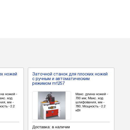
их ножей
Заточной станок для плоских ножей
Зат
с ручным и автоматическим
с р
режимом mf257
ре
ина ножей -
Макс. длина ножей -
акс. ход
700 мм; Макс. ход
ия, мм -
шлифования, мм -
ость - 2.2
780; Мощность - 2.2
кВт
Доставка:
в наличии
Дос