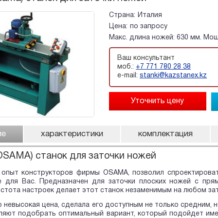
Страна:
Италия
Цена:
по запросу
Макс. длина ножей: 630 мм. Мощ
Ваш консультант
моб.:
+7 771 780 28 38
e-mail:
stanki@kazstanex.kz
ие
характеристики
комплектация
OSAMA) станок для заточки ножей
 опыт конструкторов фирмы OSAMA, позволил спроектироват
е для Вас. Предназначен для заточки плоских ножей с пря
остота настроек делает этот станок незаменимым на любом за
 невысокая цена, сделала его доступным не только средним, 
ляют подобрать оптимальный вариант, который подойдет имен