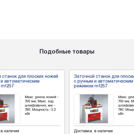
Подобные товары
 станок для плоских ножей
Заточной станок для плоск
 и автоматическим
с ручным и автоматическим
 mf257
режимом mf257
Макс. длина ножей -
Макс. дл
700 мм; Макс. ход
700 мм; М
шлифования, мм -
шлифован
780; Мощность - 2.2
780; Мощн
кВт
кВт
в наличии
Доставка:
в наличии