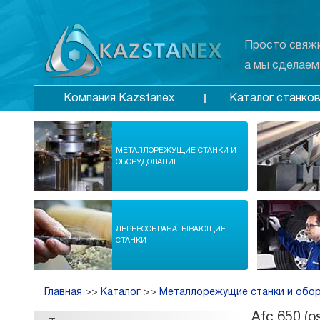
Просто свяжи
а мы сделаем
Каталог станко
Компания Kazstanex
МЕТАЛЛОРЕЖУЩИЕ СТАНКИ И
ОБОРУДОВАНИЕ
ДЕРЕВООБРАБАТЫВАЮЩИЕ
СТАНКИ
Главная
>>
Каталог
>>
Металлорежущие станки и обо
Afc 650 (