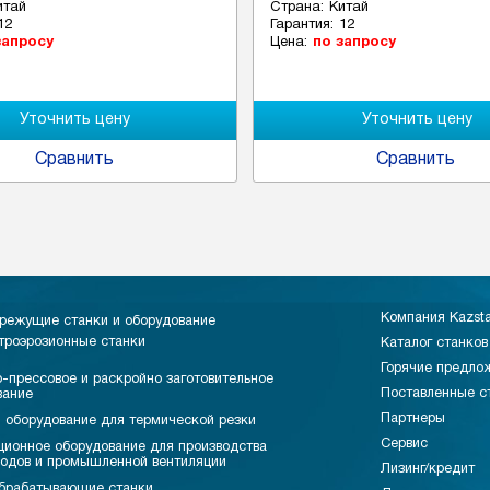
итай
Страна:
Китай
12
Гарантия:
12
запросу
Цена:
по запросу
Сравнить
Сравнить
Компания Kazst
режущие станки и оборудование
троэрозионные станки
Каталог станков
Горячие предло
-прессовое и раскройно заготовительное
Поставленные с
вание
Партнеры
 оборудование для термической резки
Сервис
ционное оборудование для производства
водов и промышленной вентиляции
Лизинг/кредит
брабатывающие станки