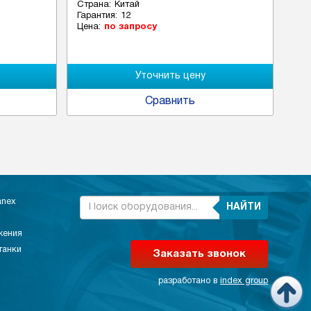
Страна:
Китай
Стр
Гарантия:
12
Гар
Цена:
по запросу
Цен
Сравнить
anex
НАЙТИ
жения
танки
Заказать звонок
разработано в
index group