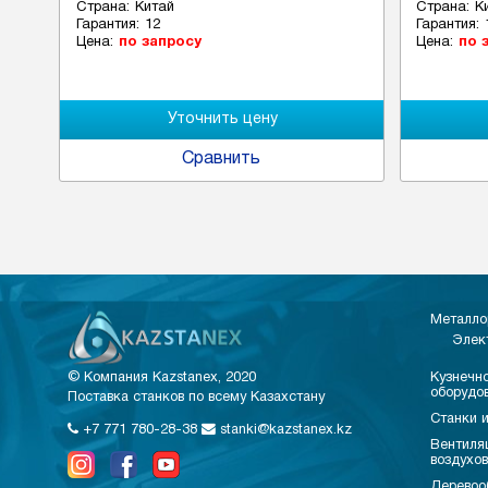
Страна:
Китай
Страна:
К
Гарантия:
12
Гарантия:
Цена:
по запросу
Цена:
по 
Сравнить
Металло
Элек
© Компания Kazstanex, 2020
Кузнечно
оборудо
Поставка станков по всему Казахстану
Станки и
+7 771 780-28-38
stanki@kazstanex.kz
Вентиля
воздухо
Деревоо