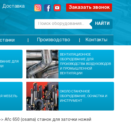
Доставка
Заказать звонок
НАЙТИ
Производство
Контакты
станки
ВЕНТИЛЯЦИОННОЕ
ОБОРУДОВАНИЕ ДЛЯ
ОВАНИЕ ДЛЯ
ПРОИЗВОДСТВА ВОЗДУХОВОДОВ
КИ
И ПРОМЫШЛЕННОЙ
ВЕНТИЛЯЦИИ
ОКОЛО СТАНОЧНОЕ
АЯ МЕБЕЛЬ
ОБОРУДОВАНИЕ, ОСНАСТКА И
ИНСТРУМЕНТ
>>
Afc 650 (osama) станок для заточки ножей