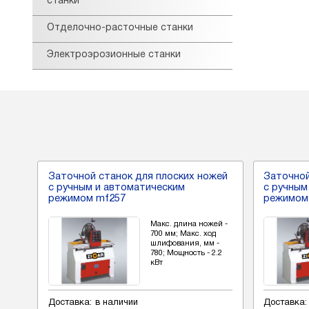
станки
Отделочно-расточные станки
Электроэрозионные станки
жей
Заточной станок для плоских ножей
Заточной
с ручным и автоматическим
с ручным
режимом mf257
режимом
ей -
Макс. длина ножей -
д
700 мм; Макс. ход
-
шлифования, мм -
.2
780; Мощность - 2.2
кВт
Доставка:
в наличии
Доставка: