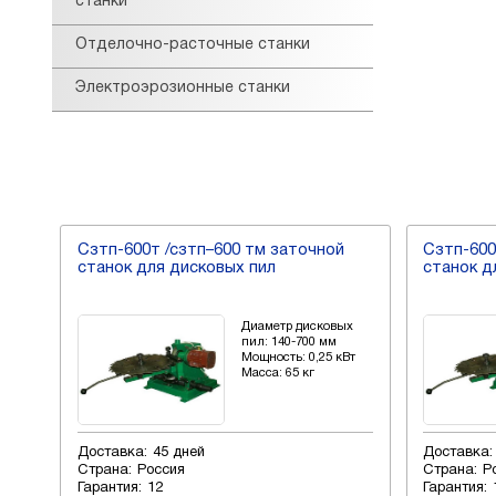
станки
Отделочно-расточные станки
Электроэрозионные станки
Cзтп-600т /сзтп–600 тм заточной
Cзтп-600
станок для дисковых пил
станок д
ых
Диаметр дисковых
пил: 140-700 мм
Вт
Мощность: 0,25 кВт
Масса: 65 кг
Доставка:
45 дней
Доставка:
Страна:
Россия
Страна:
Р
Гарантия:
12
Гарантия: