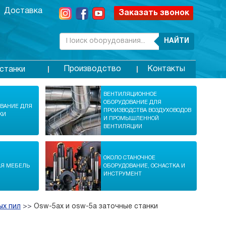
Доставка
Заказать звонок
НАЙТИ
Производство
Контакты
станки
ВЕНТИЛЯЦИОННОЕ
ОБОРУДОВАНИЕ ДЛЯ
ОВАНИЕ ДЛЯ
ПРОИЗВОДСТВА ВОЗДУХОВОДОВ
КИ
И ПРОМЫШЛЕННОЙ
ВЕНТИЛЯЦИИ
ОКОЛО СТАНОЧНОЕ
АЯ МЕБЕЛЬ
ОБОРУДОВАНИЕ, ОСНАСТКА И
ИНСТРУМЕНТ
ых пил
>>
Osw-5ax и osw-5a заточные станки