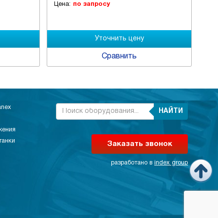
Цена:
по запросу
Цен
Сравнить
anex
НАЙТИ
жения
танки
Заказать звонок
разработано в
index group