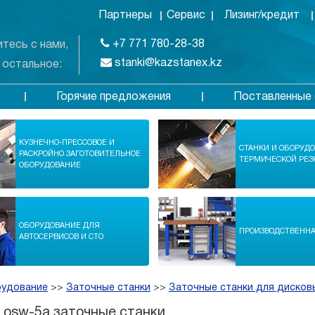
Партнеры
Сервис
Лизинг/кредит
+7 771 780-28-38
тесь с нами,
stanki@kazstanex.kz
 остальное:
Горячие предложения
Поставленные 
в
КУЗНЕЧНО-ПРЕССОВОЕ И
СТАНКИ И ОБОРУД
РАСКРОЙНО ЗАГОТОВИТЕЛЬНОЕ
ТЕРМИЧЕСКОЙ РЕЗ
ОБОРУДОВАНИЕ
ОБОРУДОВАНИЕ ДЛЯ
ПРОИЗВОДСТВЕНН
АВТОСЕРВИСОВ И СТО
рудование
>>
Заточные станки
>>
Заточные станки для дисков
 osw-5a заточные станки