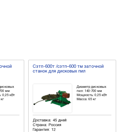
точной
Cзтп-600т /сзтп–600 тм заточной
Cзт
станок для дисковых пил
ста
дисковых
Диаметр дисковых
700 мм
пил: 140-700 мм
 0,25 кВт
Мощность: 0,25 кВт
 кг
Масса: 65 кг
Доставка:
45 дней
Дос
Страна:
Россия
Стр
Гарантия:
12
Гар