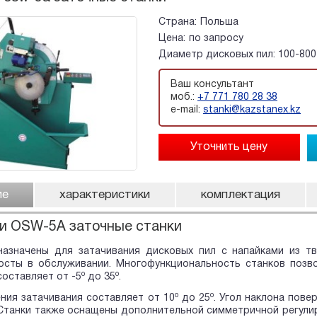
Страна:
Польша
Цена:
по запросу
Диаметр дисковых пил: 100-800 
Ваш консультант
моб.:
+7 771 780 28 38
e-mail:
stanki@kazstanex.kz
ие
характеристики
комплектация
и OSW-5A заточные станки
назначены для затачивания дисковых пил с напайками из т
осты в обслуживании. Многофункциональность станков позво
о
о
составляет от -5
до 35
.
о
о
ния затачивания составляет от 10
до 25
. Угол наклона пов
 Станки также оснащены дополнительной симметричной регули