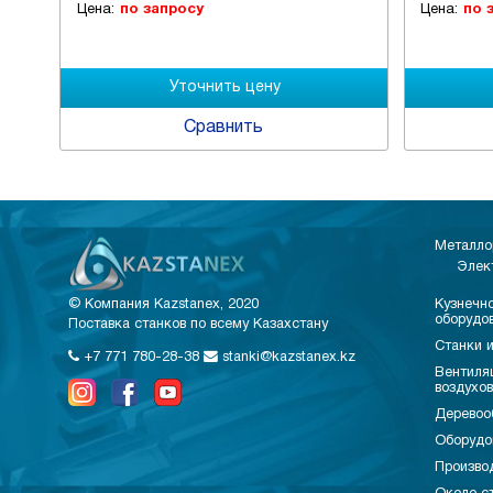
Цена:
по запросу
Цена:
по 
Сравнить
Металло
Элек
© Компания Kazstanex, 2020
Кузнечно
оборудо
Поставка станков по всему Казахстану
Станки и
+7 771 780-28-38
stanki@kazstanex.kz
Вентиля
воздухо
Деревоо
Оборудо
Произво