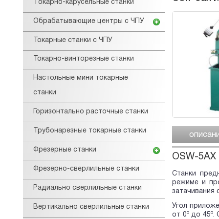
Tокарнo-карусельные станки
Обрабатывающие центры с ЧПУ
Токарные станки с ЧПУ
Токарно-винторезные станки
Настольные мини токарные
станки
Горизонтально расточные станки
Трубонарезные токарные станки
описан
Фрезерные станки
OSW-5AX 
Фрезерно-сверлильные станки
Станки пред
режиме и пр
Радиально сверлильные станки
затачивания 
Угол приложе
Вертикально сверлильные станки
о
о
от 0
до 45
.