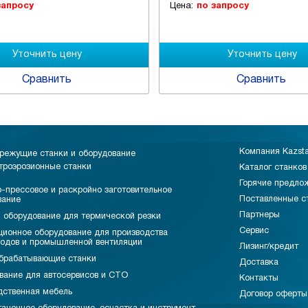
запросу
Цена:
по запросу
Сравнить
Сравнить
Компания Kazst
режущие станки и оборудование
троэрозионные станки
Каталог станков
Горячие предло
-прессовое и раскройно заготовительное
Поставленные с
вание
Партнеры
 оборудование для термической резки
Сервис
ционное оборудование для производства
водов и промышленной вентиляции
Лизинг/кредит
брабатывающие станки
Доставка
вание для автосервисов и СТО
Контакты
дственная мебель
Договор оферты