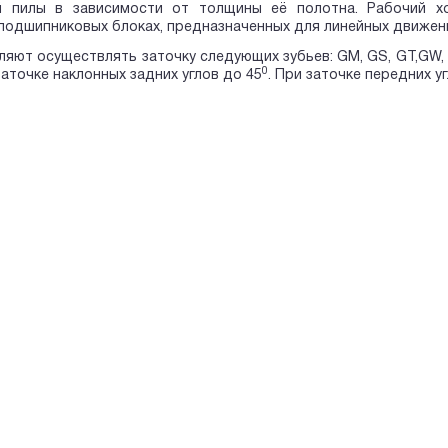
й пилы в зависимости от толщины её полотна. Рабочий х
подшипниковых блоках, предназначенных для линейных движен
ляют осуществлять заточку следующих зубьев: GM, GS, GT,GW,
0
аточке наклонных задних углов до 45
. При заточке передних 