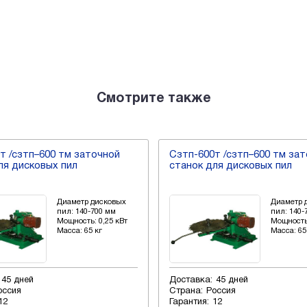
Смотрите также
т /сзтп–600 тм заточной
Cзтп-600т /сзтп–600 тм за
ля дисковых пил
станок для дисковых пил
Диаметр дисковых
Диаметр 
пил: 140-700 мм
пил: 140-
Мощность: 0,25 кВт
Мощность:
Масса: 65 кг
Масса: 65
45 дней
Доставка:
45 дней
оссия
Страна:
Россия
12
Гарантия:
12