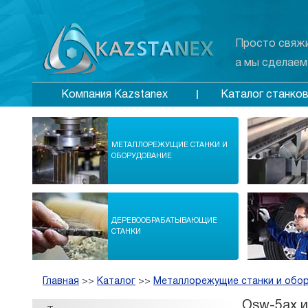
Просто свяжи
а мы сделаем
Каталог станко
Компания Kazstanex
МЕТАЛЛОРЕЖУЩИЕ СТАНКИ И
ОБОРУДОВАНИЕ
ДЕРЕВООБРАБАТЫВАЮЩИЕ
СТАНКИ
Главная
>>
Каталог
>>
Металлорежущие станки и обо
Osw-5ax и