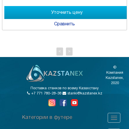
Сравнить
<
>
©
Компания
Kazstanex,
2020
Поставка станков по всему Казахстану
+7 771 780-28-38
stanki@kazstanex.kz
Категории в футере