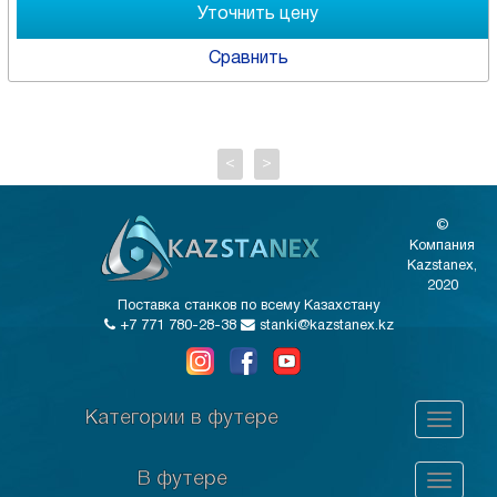
Сравнить
<
>
©
Компания
Kazstanex,
2020
Поставка станков по всему Казахстану
+7 771 780-28-38
stanki@kazstanex.kz
Категории в футере
В футере