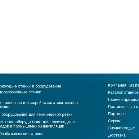
Компания Kazst
режущие станки и оборудование
троэрозионные станки
Каталог станков
Горячие предло
-прессовое и раскройно заготовительное
Поставленные с
вание
Партнеры
 оборудование для термической резки
Сервис
ционное оборудование для производства
водов и промышленной вентиляции
Лизинг/кредит
брабатывающие станки
Доставка