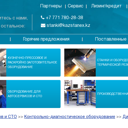
Партнеры
Сервис
Лизинг/кредит
+7 771 780-28-38
тесь с нами,
stanki@kazstanex.kz
 остальное:
Горячие предложения
Поставленные 
в
КУЗНЕЧНО-ПРЕССОВОЕ И
СТАНКИ И ОБОРУД
РАСКРОЙНО ЗАГОТОВИТЕЛЬНОЕ
ТЕРМИЧЕСКОЙ РЕЗ
ОБОРУДОВАНИЕ
ОБОРУДОВАНИЕ ДЛЯ
ПРОИЗВОДСТВЕНН
АВТОСЕРВИСОВ И СТО
ов и СТО
>>
Контрольно-диагностическое оборудование
>>
Ди