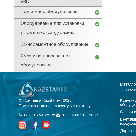
АКБ
Подъемное оборудование
Оборудование для установки
углов колес (сход-развал)
Шиноремонтное оборудование
Смазочно-заправочное
оборудование
Металло
Элек
© Компания Kazstanex, 2020
Кузнечно
оборудо
Поставка станков по всему Казахстану
Станки и
+7 771 780-28-38
stanki@kazstanex.kz
Вентиля
воздухо
Деревоо