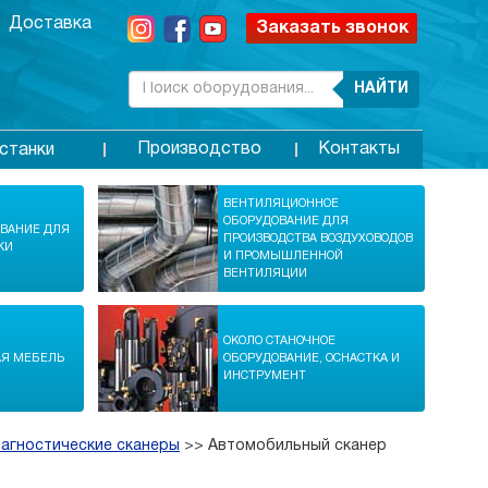
Доставка
Заказать звонок
НАЙТИ
Производство
Контакты
станки
ВЕНТИЛЯЦИОННОЕ
ОБОРУДОВАНИЕ ДЛЯ
ОВАНИЕ ДЛЯ
ПРОИЗВОДСТВА ВОЗДУХОВОДОВ
КИ
И ПРОМЫШЛЕННОЙ
ВЕНТИЛЯЦИИ
ОКОЛО СТАНОЧНОЕ
АЯ МЕБЕЛЬ
ОБОРУДОВАНИЕ, ОСНАСТКА И
ИНСТРУМЕНТ
агностические сканеры
>>
Автомобильный сканер