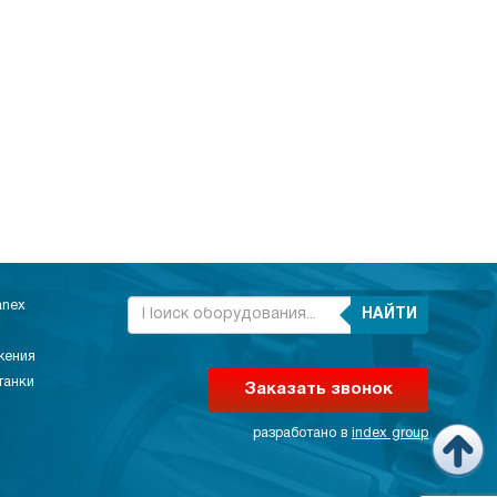
anex
НАЙТИ
жения
танки
Заказать звонок
разработано в
index group