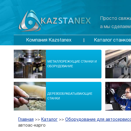
Просто свяжи
а мы сделаем
Каталог станко
Компания Kazstanex
МЕТАЛЛОРЕЖУЩИЕ СТАНКИ И
ОБОРУДОВАНИЕ
ДЕРЕВООБРАБАТЫВАЮЩИЕ
СТАНКИ
Главная
>>
Каталог
>>
Оборудование для автосервис
автоас-карго