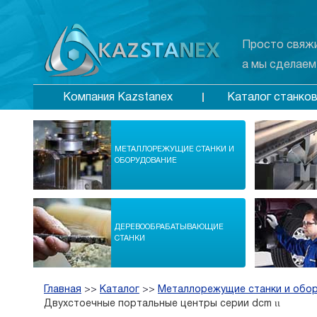
Просто свяжи
а мы сделаем
Каталог станко
Компания Kazstanex
МЕТАЛЛОРЕЖУЩИЕ СТАНКИ И
ОБОРУДОВАНИЕ
ДЕРЕВООБРАБАТЫВАЮЩИЕ
СТАНКИ
Главная
>>
Каталог
>>
Металлорежущие станки и обо
Двухстоечные портальные центры серии dcm ιι