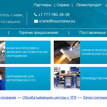
Партнеры
Сервис
Лизинг/кредит
+7 771 780-28-38
тесь с нами,
stanki@kazstanex.kz
 остальное:
Горячие предложения
Поставленные 
в
КУЗНЕЧНО-ПРЕССОВОЕ И
СТАНКИ И ОБОРУД
РАСКРОЙНО ЗАГОТОВИТЕЛЬНОЕ
ТЕРМИЧЕСКОЙ РЕЗ
ОБОРУДОВАНИЕ
ОБОРУДОВАНИЕ ДЛЯ
ПРОИЗВОДСТВЕНН
АВТОСЕРВИСОВ И СТО
рудование
>>
Обрабатывающие центры с ЧПУ
>>
Двухстоечные