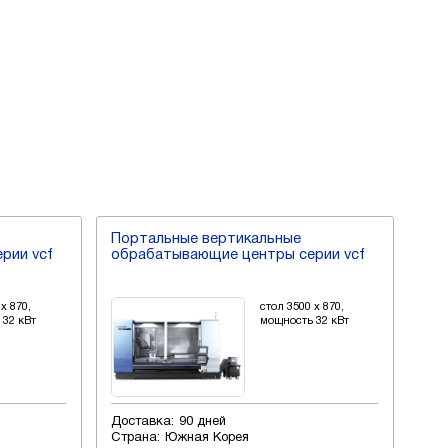
Портальные вертикальные
По
рии vcf
обрабатывающие центры серии vcf
об
x 870,
стол 3500 x 870,
 32 кВт
мощность 32 кВт
Доставка:
90 дней
Дос
Страна:
Южная Корея
Стр