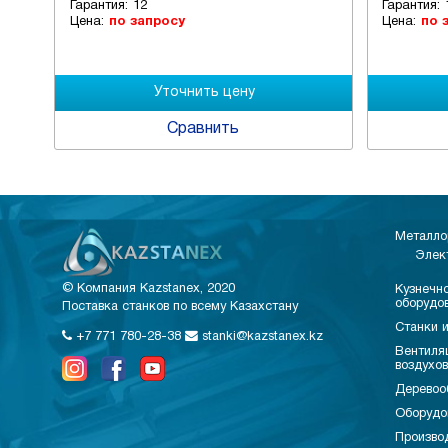
Гарантия:
12
Гарантия:
Цена:
по запросу
Цена:
по 
Сравнить
Металло
Элек
© Компания Kazstanex, 2020
Кузнечно
оборудо
Поставка станков по всему Казахстану
Станки и
+7 771 780-28-38
stanki@kazstanex.kz
Вентиля
воздухо
Деревоо
Оборудо
Произво