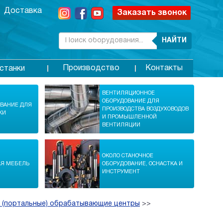
Доставка
Заказать звонок
НАЙТИ
Производство
Контакты
станки
ВЕНТИЛЯЦИОННОЕ
ОБОРУДОВАНИЕ ДЛЯ
ОВАНИЕ ДЛЯ
ПРОИЗВОДСТВА ВОЗДУХОВОДОВ
КИ
И ПРОМЫШЛЕННОЙ
ВЕНТИЛЯЦИИ
ОКОЛО СТАНОЧНОЕ
АЯ МЕБЕЛЬ
ОБОРУДОВАНИЕ, ОСНАСТКА И
ИНСТРУМЕНТ
 (портальные) обрабатывающие центры
>>