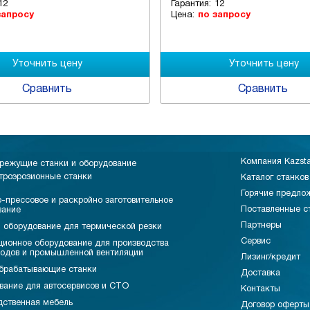
12
Гарантия:
12
запросу
Цена:
по запросу
Сравнить
Сравнить
Компания Kazst
режущие станки и оборудование
троэрозионные станки
Каталог станков
Горячие предло
-прессовое и раскройно заготовительное
Поставленные с
вание
Партнеры
 оборудование для термической резки
Сервис
ционное оборудование для производства
водов и промышленной вентиляции
Лизинг/кредит
брабатывающие станки
Доставка
вание для автосервисов и СТО
Контакты
дственная мебель
Договор оферты