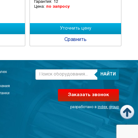
Гарантия:
12
Гар
Цена:
по запросу
Цен
Сравнить
anex
НАЙТИ
жения
танки
Заказать звонок
разработано в
index group