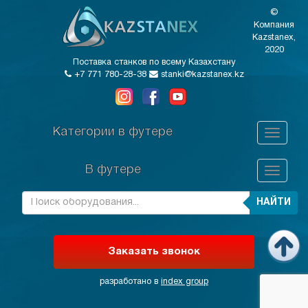
©
Компания
Kazstanex,
2020
Поставка станков по всему Казахстану
+7 771 780-28-38
stanki@kazstanex.kz
Категории в футере
В футере
НАЙТИ
Заказать звонок
разработано в
index group