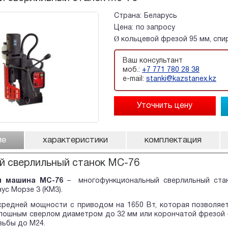
Страна:
Беларусь
Цена:
по запросу
Ø кольцевой фрезой 95 мм, сп
Ваш консультант
моб.:
+7 771 780 28 38
e-mail:
stanki@kazstanex.kz
ие
характеристики
комплектация
й сверлильный станок MC-76
я машина МС-76
– многофункциональный сверлильный стан
ус Морзе 3 (КМ3).
средней мощности с приводом на 1650 Вт, которая позволяе
лошным сверлом диаметром до 32 мм или корончатой фрезой —
зьбы до М24.