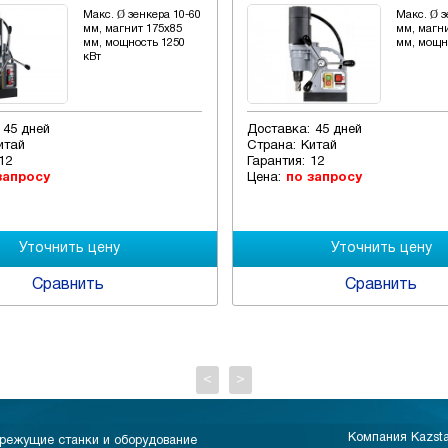
Макс. Ø зенкера 10-60
Макс. Ø з
мм, магнит 175х85
мм, магн
мм, мощность 1250
мм, мощн
кВт
45 дней
Доставка:
45 дней
итай
Страна:
Китай
12
Гарантия:
12
запросу
Цена:
по запросу
Сравнить
Сравнить
<
>
Компания Kazst
режущие станки и оборудование