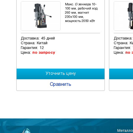
10-35
Макс. Ø зенкера 10-
0
100 мм, рабочий ход
00
260 мм, магнит
230х100 мм,
мощность 2050 кВт
Доставка:
45 дней
Доставка:
Страна:
Китай
Страна:
К
Гарантия:
12
Гарантия:
Цена:
по запросу
Цена:
по 
Сравнить
Металло