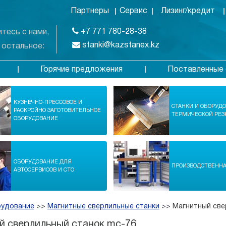
Партнеры
Сервис
Лизинг/кредит
+7 771 780-28-38
тесь с нами,
stanki@kazstanex.kz
 остальное:
Горячие предложения
Поставленные 
в
КУЗНЕЧНО-ПРЕССОВОЕ И
СТАНКИ И ОБОРУД
РАСКРОЙНО ЗАГОТОВИТЕЛЬНОЕ
ТЕРМИЧЕСКОЙ РЕЗ
ОБОРУДОВАНИЕ
ОБОРУДОВАНИЕ ДЛЯ
ПРОИЗВОДСТВЕНН
АВТОСЕРВИСОВ И СТО
рудование
>>
Магнитные сверлильные станки
>>
Магнитный све
й сверлильный станок mc-76