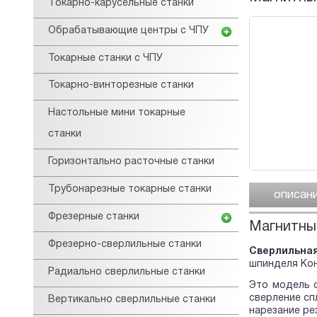
Tокарнo-карусельные станки
Обрабатывающие центры с ЧПУ
Токарные станки с ЧПУ
Токарно-винторезные станки
Настольные мини токарные
станки
Горизонтально расточные станки
Трубонарезные токарные станки
описан
Фрезерные станки
Магнитны
Фрезерно-сверлильные станки
Сверлильна
шпинделя Кон
Радиально сверлильные станки
Это модель 
сверление сп
Вертикально сверлильные станки
нарезание ре