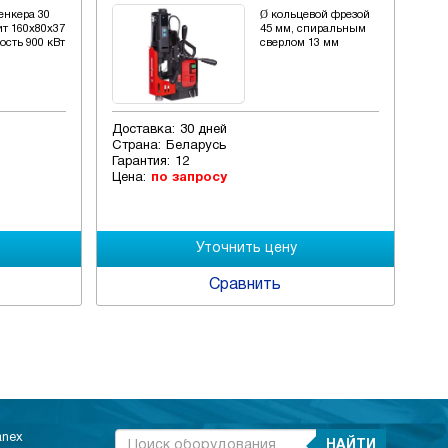
енкера 30
Ø кольцевой фрезой
ит 160х80х37
45 мм, спиральным
ость 900 кВт
сверлом 13 мм
Доставка:
30 дней
Дос
Страна:
Беларусь
Стр
Гарантия:
12
Гар
Цена:
по запросу
Цен
Сравнить
anex
НАЙТИ