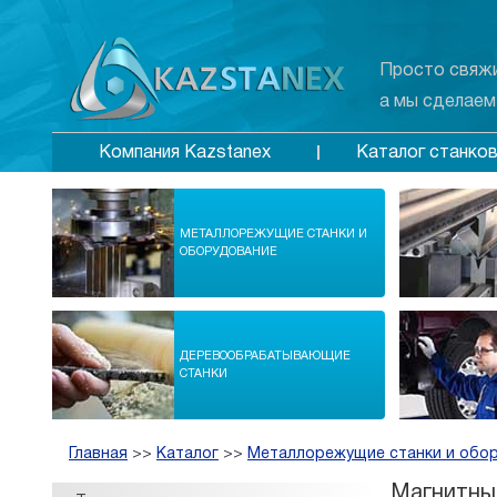
Просто свяжи
а мы сделаем
Каталог станко
Компания Kazstanex
МЕТАЛЛОРЕЖУЩИЕ СТАНКИ И
ОБОРУДОВАНИЕ
ДЕРЕВООБРАБАТЫВАЮЩИЕ
СТАНКИ
Главная
>>
Каталог
>>
Металлорежущие станки и обо
Магнитны