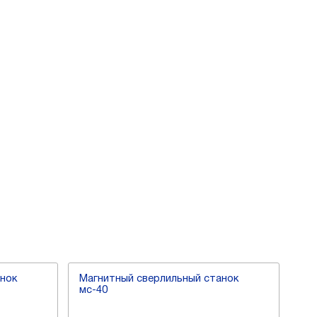
анок
Магнитный сверлильный станок
Cв
мс-40
eur