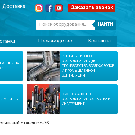
Доставка
Заказать звонок
НАЙТИ
Производство
Контакты
станки
ВЕНТИЛЯЦИОННОЕ
ОБОРУДОВАНИЕ ДЛЯ
ОВАНИЕ ДЛЯ
ПРОИЗВОДСТВА ВОЗДУХОВОДОВ
КИ
И ПРОМЫШЛЕННОЙ
ВЕНТИЛЯЦИИ
ОКОЛО СТАНОЧНОЕ
АЯ МЕБЕЛЬ
ОБОРУДОВАНИЕ, ОСНАСТКА И
ИНСТРУМЕНТ
рлильный станок mc-76