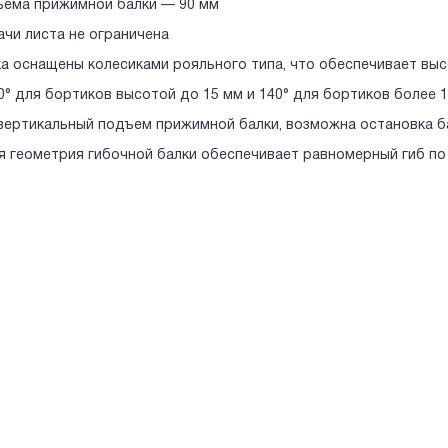
ъема прижимной балки — 90 мм
ачи листа не ограничена
ка оснащены колесиками рояльного типа, что обеспечивает вы
60° для бoртиков высотой до 15 мм и 140° для бортиков более 
 вертикальный подъем прижимной балки, возможна остановка б
ая геометрия гибочной балки обеспечивает равномерный гиб п