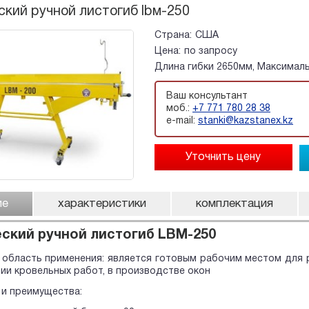
кий ручной листогиб lbм-250
Страна:
США
Цена:
по запросу
Длина гибки 2650мм, Максимальн
Ваш консультант
моб.:
+7 771 780 28 38
e-mail:
stanki@kazstanex.kz
ие
характеристики
комплектация
ский ручной листогиб LBМ-250
 область применения: является готовым рабочим местом для р
ии кровельных работ, в производстве окон
и преимущества: