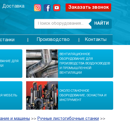
Доставка
Заказать звонок
НАЙТИ
Производство
Контакты
станки
ВЕНТИЛЯЦИОННОЕ
ОБОРУДОВАНИЕ ДЛЯ
ОВАНИЕ ДЛЯ
ПРОИЗВОДСТВА ВОЗДУХОВОДОВ
КИ
И ПРОМЫШЛЕННОЙ
ВЕНТИЛЯЦИИ
ОКОЛО СТАНОЧНОЕ
АЯ МЕБЕЛЬ
ОБОРУДОВАНИЕ, ОСНАСТКА И
ИНСТРУМЕНТ
ание и машины
>>
Ручные листогибочные станки
>>