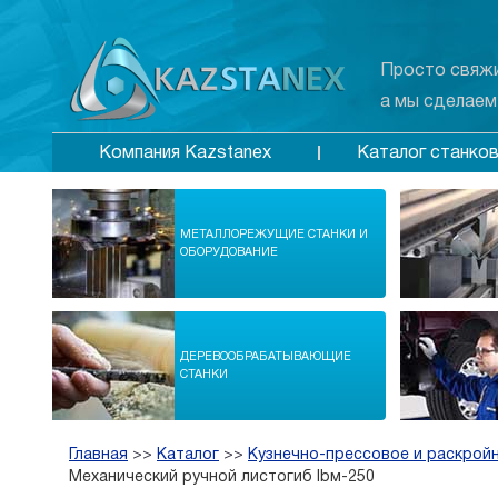
Просто свяжи
а мы сделаем
Каталог станко
Компания Kazstanex
МЕТАЛЛОРЕЖУЩИЕ СТАНКИ И
ОБОРУДОВАНИЕ
ДЕРЕВООБРАБАТЫВАЮЩИЕ
СТАНКИ
Главная
>>
Каталог
>>
Кузнечно-прессовое и раскрой
Механический ручной листогиб lbм-250