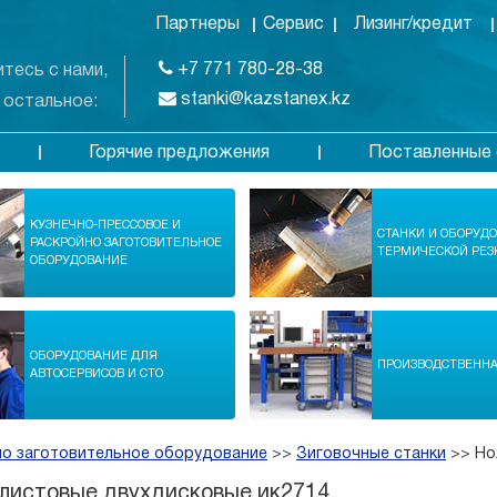
Партнеры
Сервис
Лизинг/кредит
+7 771 780-28-38
тесь с нами,
stanki@kazstanex.kz
 остальное:
Горячие предложения
Поставленные 
в
КУЗНЕЧНО-ПРЕССОВОЕ И
СТАНКИ И ОБОРУД
РАСКРОЙНО ЗАГОТОВИТЕЛЬНОЕ
ТЕРМИЧЕСКОЙ РЕЗ
ОБОРУДОВАНИЕ
ОБОРУДОВАНИЕ ДЛЯ
ПРОИЗВОДСТВЕНН
АВТОСЕРВИСОВ И СТО
но заготовительное оборудование
>>
Зиговочные станки
>>
Но
листовые двухдисковые ик2714