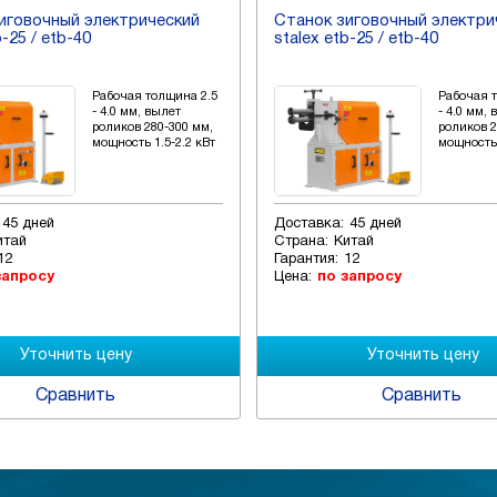
иговочный электрический
Станок зиговочный электри
b-25 / etb-40
stalex etb-25 / etb-40
Рабочая толщина 2.5
Рабочая 
- 4.0 мм, вылет
- 4.0 мм,
роликов 280-300 мм,
роликов 2
мощность 1.5-2.2 кВт
мощность 
45 дней
Доставка:
45 дней
итай
Страна:
Китай
12
Гарантия:
12
запросу
Цена:
по запросу
Сравнить
Сравнить