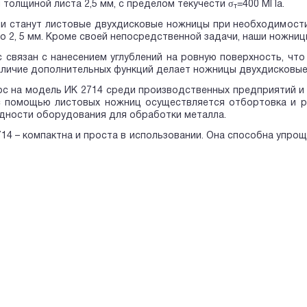
 толщиной листа 2,5 мм, с пределом текучести σ
=400 МПа.
т
 станут листовые двухдисковые ножницы при необходимости 
о 2, 5 мм. Кроме своей непосредственной задачи, наши ножниц
 связан с нанесением углублений на ровную поверхность, чт
аличие дополнительных функций делает ножницы двухдисковые
с на модель ИК 2714 среди производственных предприятий и 
с помощью листовых ножниц осуществляется отбортовка и р
дности оборудования для обработки металла.
14 – компактна и проста в использовании. Она способна упро