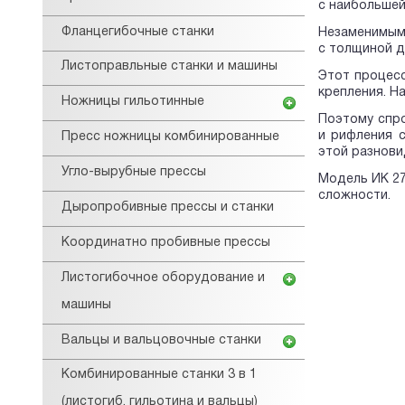
с наибольшей
Фланцегибочные станки
Незаменимыми
с толщиной д
Листоправльные станки и машины
Этот процесс
крепления. Н
Ножницы гильотинные
Поэтому спро
и рифления 
Пресс ножницы комбинированные
этой разнови
Угло-вырубные прессы
Модель ИК 27
сложности.
Дыропробивные прессы и станки
Координатно пробивные прессы
Листогибочное оборудование и
машины
Вальцы и вальцовочные станки
Комбинированные станки 3 в 1
(листогиб, гильотина и вальцы)