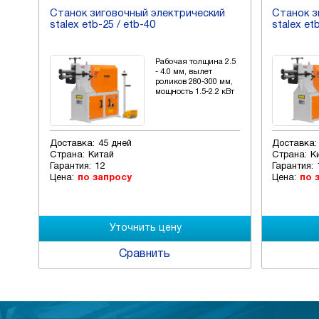
й
Станок зиговочный электрический
Станок з
stalex etb-25 / etb-40
stalex et
 2.5
Рабочая толщина 2.5
- 4.0 мм, вылет
мм,
роликов 280-300 мм,
 кВт
мощность 1.5-2.2 кВт
Доставка:
45 дней
Доставка:
Страна:
Китай
Страна:
К
Гарантия:
12
Гарантия:
Цена:
по запросу
Цена:
по 
Сравнить