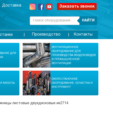
Доставка
Заказать звонок
НАЙТИ
Производство
Контакты
станки
ВЕНТИЛЯЦИОННОЕ
ОБОРУДОВАНИЕ ДЛЯ
ОВАНИЕ ДЛЯ
ПРОИЗВОДСТВА ВОЗДУХОВОДОВ
КИ
И ПРОМЫШЛЕННОЙ
ВЕНТИЛЯЦИИ
ОКОЛО СТАНОЧНОЕ
АЯ МЕБЕЛЬ
ОБОРУДОВАНИЕ, ОСНАСТКА И
ИНСТРУМЕНТ
жницы листовые двухдисковые ик2714