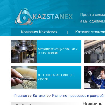
Просто свяжи
а мы сделаем
Каталог станко
Компания Kazstanex
МЕТАЛЛОРЕЖУЩИЕ СТАНКИ И
ОБОРУДОВАНИЕ
ДЕРЕВООБРАБАТЫВАЮЩИЕ
СТАНКИ
Главная
>>
Каталог
>>
Кузнечно-прессовое и раскрой
Ножницы 