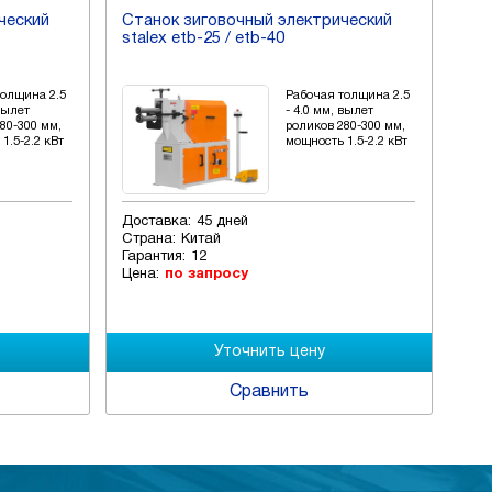
ческий
Станок зиговочный электрический
Ста
stalex etb-25 / etb-40
sta
толщина 2.5
Рабочая толщина 2.5
 вылет
- 4.0 мм, вылет
80-300 мм,
роликов 280-300 мм,
1.5-2.2 кВт
мощность 1.5-2.2 кВт
Доставка:
45 дней
Дос
Страна:
Китай
Стр
Гарантия:
12
Гар
Цена:
по запросу
Цен
Сравнить