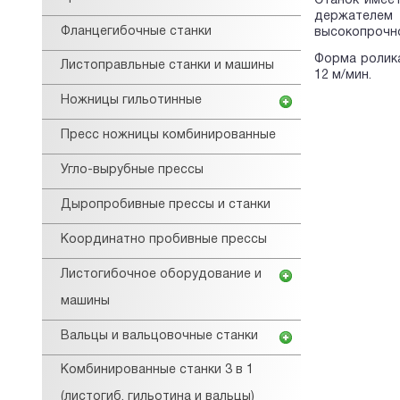
Станок имее
держателем 
Фланцегибочные станки
высокопрочно
Форма ролика
Листоправльные станки и машины
12 м/мин.
Ножницы гильотинные
Пресс ножницы комбинированные
Угло-вырубные прессы
Дыропробивные прессы и станки
Координатно пробивные прессы
Листогибочное оборудование и
машины
Вальцы и вальцовочные станки
Комбинированные станки 3 в 1
(листогиб, гильотина и вальцы)