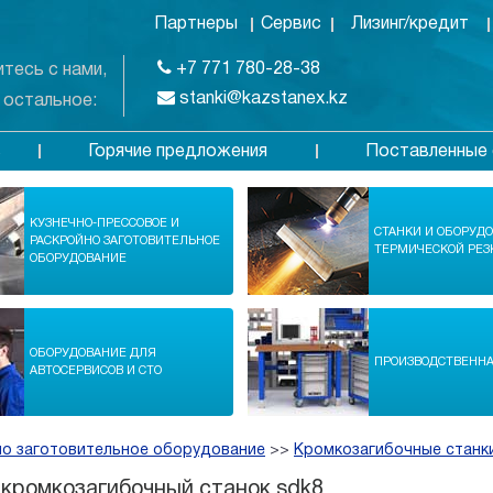
Партнеры
Сервис
Лизинг/кредит
+7 771 780-28-38
тесь с нами,
stanki@kazstanex.kz
 остальное:
Горячие предложения
Поставленные 
в
КУЗНЕЧНО-ПРЕССОВОЕ И
СТАНКИ И ОБОРУД
РАСКРОЙНО ЗАГОТОВИТЕЛЬНОЕ
ТЕРМИЧЕСКОЙ РЕЗ
ОБОРУДОВАНИЕ
ОБОРУДОВАНИЕ ДЛЯ
ПРОИЗВОДСТВЕНН
АВТОСЕРВИСОВ И СТО
но заготовительное оборудование
>>
Кромкозагибочные станк
кромкозагибочный станок sdk8