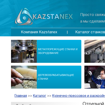
Просто свяжи
а мы сделаем
Каталог станко
Компания Kazstanex
МЕТАЛЛОРЕЖУЩИЕ СТАНКИ И
ОБОРУДОВАНИЕ
ДЕРЕВООБРАБАТЫВАЮЩИЕ
СТАНКИ
Главная
>>
Каталог
>>
Кузнечно-прессовое и раскрой
Отрезной 