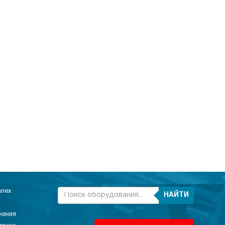
anex
НАЙТИ
жения