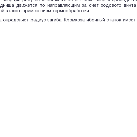
т сварную раму высокой жесткости. После сварки проводитс
днища движется по направляющим за счет ходового винта (
й стали с применением термообработки.
 определяет радиус загиба. Кромкозагибочный станок имеет