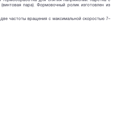
я термообработка для снятия напряжений. Каретка с
винтовая пара). Формовочный ролик изготовлен из
 две частоты вращения с максимальной скоростью 7–