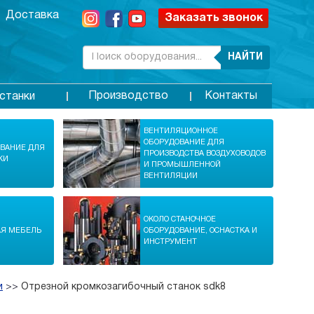
Доставка
Заказать звонок
НАЙТИ
Производство
Контакты
станки
ВЕНТИЛЯЦИОННОЕ
ОБОРУДОВАНИЕ ДЛЯ
ОВАНИЕ ДЛЯ
ПРОИЗВОДСТВА ВОЗДУХОВОДОВ
КИ
И ПРОМЫШЛЕННОЙ
ВЕНТИЛЯЦИИ
ОКОЛО СТАНОЧНОЕ
АЯ МЕБЕЛЬ
ОБОРУДОВАНИЕ, ОСНАСТКА И
ИНСТРУМЕНТ
и
>>
Отрезной кромкозагибочный станок sdk8