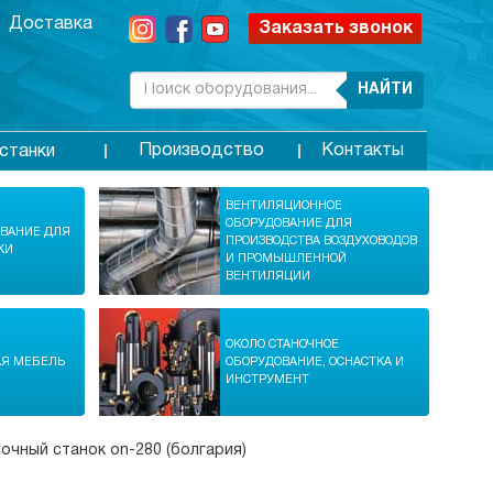
Доставка
Заказать звонок
НАЙТИ
Производство
Контакты
станки
ВЕНТИЛЯЦИОННОЕ
ОБОРУДОВАНИЕ ДЛЯ
ОВАНИЕ ДЛЯ
ПРОИЗВОДСТВА ВОЗДУХОВОДОВ
КИ
И ПРОМЫШЛЕННОЙ
ВЕНТИЛЯЦИИ
ОКОЛО СТАНОЧНОЕ
АЯ МЕБЕЛЬ
ОБОРУДОВАНИЕ, ОСНАСТКА И
ИНСТРУМЕНТ
чный станок on-280 (болгария)