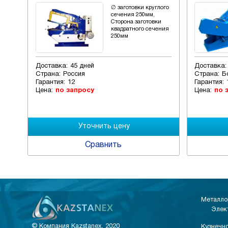
500
∅ заготовки круглого
тна
сечения 250мм,
Сторона заготовки
квадратного сечения
250мм
Доставка:
45 дней
Доставка:
Страна:
Россия
Страна:
Б
Гарантия:
12
Гарантия:
Цена:
по запросу
Цена:
по 
Сравнить
Металло
Элек
© Компания Kazstanex, 2020
Кузнечно