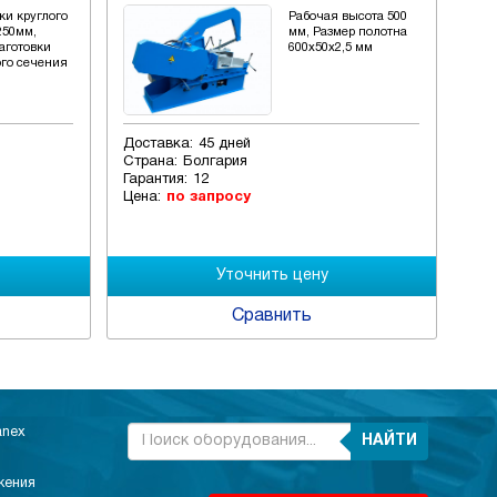
ки круглого
Рабочая высота 500
250мм,
мм, Размер полотна
аготовки
600x50x2,5 мм
ого сечения
Доставка:
45 дней
Дос
Страна:
Болгария
Стр
Гарантия:
12
Гар
Цена:
по запросу
Цен
Сравнить
anex
НАЙТИ
жения