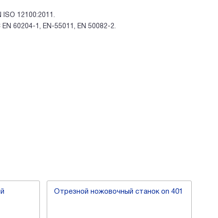
ISO 12100:2011.
N 60204-1, EN-55011, EN 50082-2.
ий
Отрезной ножовочный станок on 401
Но
отр