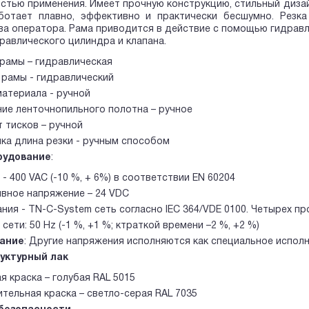
стью применения. Имеет прочную конструкцию, стильный диза
аботает плавно, эффективно и практически бесшумно. Резк
а оператора. Рама приводится в действие с помощью гидравли
авлического цилиндра и клапана.
рамы – гидравлическая
рамы - гидравлический
атериала - ручной
ие ленточнопильного полотна – ручное
 тисков – ручной
ка длина резки - ручным способом
рудование
:
 - 400 VAC (-10 %, + 6%) в соответствии EN 60204
вное напряжение – 24 VDC
ания - TN-C-System сеть согласно IEC 364/VDE 0100. Четырех про
сети: 50 Hz (-1 %, +1 %; ктраткой времени –2 %, +2 %)
ание
: Другие напряжения исполняются как специальное испол
руктурный лак
я краска – голубая RAL 5015
тельная краска – светло-серая RAL 7035