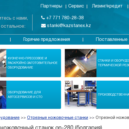
Партнеры
Сервис
Лизинг/кредит
+7 771 780-28-38
тесь с нами,
stanki@kazstanex.kz
 остальное:
Горячие предложения
Поставленные 
в
КУЗНЕЧНО-ПРЕССОВОЕ И
СТАНКИ И ОБОРУД
РАСКРОЙНО ЗАГОТОВИТЕЛЬНОЕ
ТЕРМИЧЕСКОЙ РЕЗ
ОБОРУДОВАНИЕ
ОБОРУДОВАНИЕ ДЛЯ
ПРОИЗВОДСТВЕНН
АВТОСЕРВИСОВ И СТО
рудование
>>
Отрезные ножовочные станки
>>
Отрезной ножово
ножовочный станок on-280 (болгария)