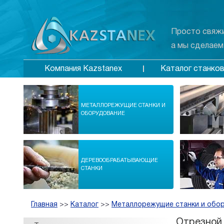
Просто свяжи
а мы сделаем
Каталог станко
Компания Kazstanex
МЕТАЛЛОРЕЖУЩИЕ СТАНКИ И
ОБОРУДОВАНИЕ
ДЕРЕВООБРАБАТЫВАЮЩИЕ
СТАНКИ
Главная
>>
Каталог
>>
Металлорежущие станки и обо
Отрезной 