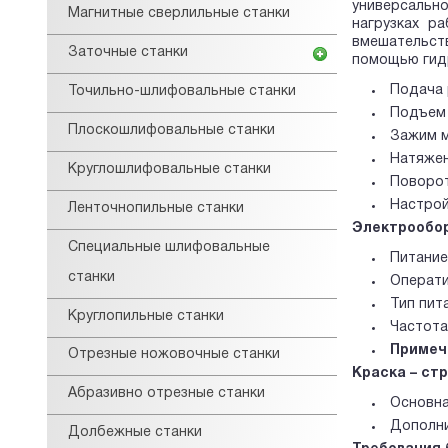
универсально
Магнитные сверлильные станки
нагрузках р
вмешательств
Заточные станки
помощью гидр
Подача 
Точильно-шлифовальные станки
Подъем 
Плоскошлифовальные станки
Зажим м
Натяжен
Круглошлифовальные станки
Поворот
Настрой
Ленточнопильные станки
Электрообо
Специальные шлифовальные
Питание
станки
Операти
Тип пит
Круглопильные станки
Частота 
Примеч
Отрезные ножовочные станки
Краска – ст
Абразивно отрезные станки
Основна
Дополни
Долбежные станки