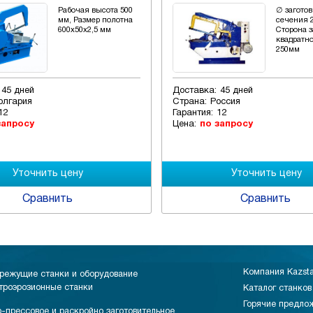
Рабочая высота 500
∅ заготов
мм, Размер полотна
сечения 
600x50x2,5 мм
Сторона з
квадратн
250мм
45 дней
Доставка:
45 дней
олгария
Страна:
Россия
12
Гарантия:
12
запросу
Цена:
по запросу
Сравнить
Сравнить
Компания Kazst
режущие станки и оборудование
троэрозионные станки
Каталог станков
Горячие предло
-прессовое и раскройно заготовительное