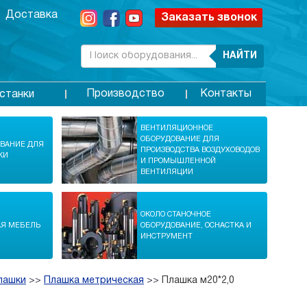
Доставка
Заказать звонок
НАЙТИ
Производство
Контакты
станки
ВЕНТИЛЯЦИОННОЕ
ОБОРУДОВАНИЕ ДЛЯ
ОВАНИЕ ДЛЯ
ПРОИЗВОДСТВА ВОЗДУХОВОДОВ
КИ
И ПРОМЫШЛЕННОЙ
ВЕНТИЛЯЦИИ
ОКОЛО СТАНОЧНОЕ
АЯ МЕБЕЛЬ
ОБОРУДОВАНИЕ, ОСНАСТКА И
ИНСТРУМЕНТ
лашки
>>
Плашка метрическая
>>
Плашка м20*2,0