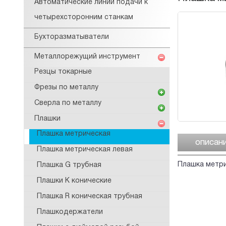
Автоматические линии подачи к
четырехсторонним станкам
Бухторазматыватели
Металлорежущий инструмент
Резцы токарные
Фрезы по металлу
Сверла по металлу
Плашки
Плашка метрическая
описан
Плашка метрическая левая
Плашка метри
Плашка G трубная
Плашки K конические
Плашка R коническая трубная
Плашкодержатели