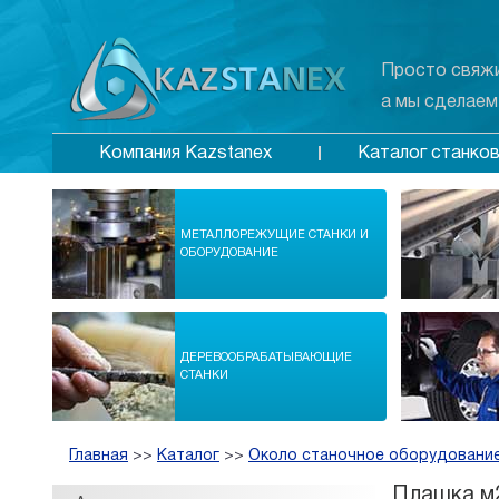
Просто свяжи
а мы сделаем
Каталог станко
Компания Kazstanex
МЕТАЛЛОРЕЖУЩИЕ СТАНКИ И
ОБОРУДОВАНИЕ
ДЕРЕВООБРАБАТЫВАЮЩИЕ
СТАНКИ
Главная
>>
Каталог
>>
Около станочное оборудование
Плашка м2