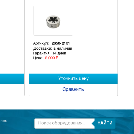
Артикул:
2650-2131
Арт
Доставка:
в наличии
Дос
Гарантия:
14 дней
Гар
Цена:
2 000 ₸
Цен
Сравнить
anex
НАЙТИ