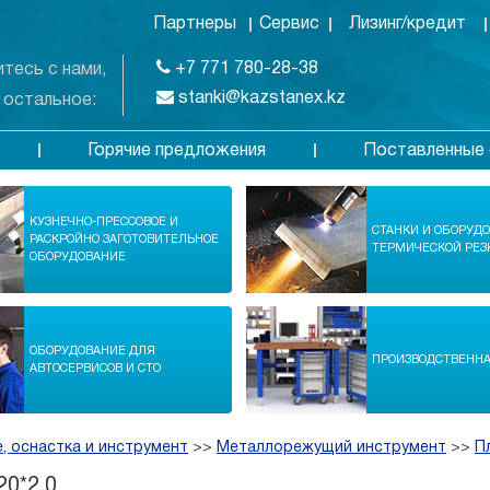
Партнеры
Сервис
Лизинг/кредит
+7 771 780-28-38
тесь с нами,
stanki@kazstanex.kz
 остальное:
Горячие предложения
Поставленные 
в
КУЗНЕЧНО-ПРЕССОВОЕ И
СТАНКИ И ОБОРУД
РАСКРОЙНО ЗАГОТОВИТЕЛЬНОЕ
ТЕРМИЧЕСКОЙ РЕЗ
ОБОРУДОВАНИЕ
ОБОРУДОВАНИЕ ДЛЯ
ПРОИЗВОДСТВЕНН
АВТОСЕРВИСОВ И СТО
, оснастка и инструмент
>>
Металлорежущий инструмент
>>
П
0*2,0