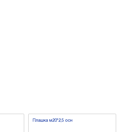
Плашка м20*2,5 осн
Пла