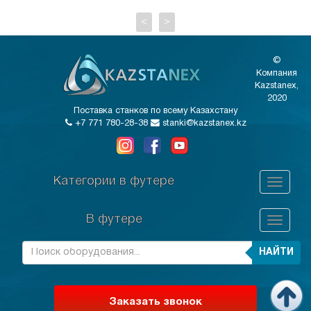
<
>
©
Компания
Kazstanex,
2020
Поставка станков по всему Казахстану
+7 771 780-28-38
stanki@kazstanex.kz
Категории в футере
В футере
НАЙТИ
Заказать звонок