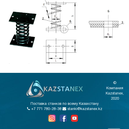
©
Компания
Kazstanex,
2020
Поставка станков по всему Казахстану
+7 771 780-28-38
stanki@kazstanex.kz