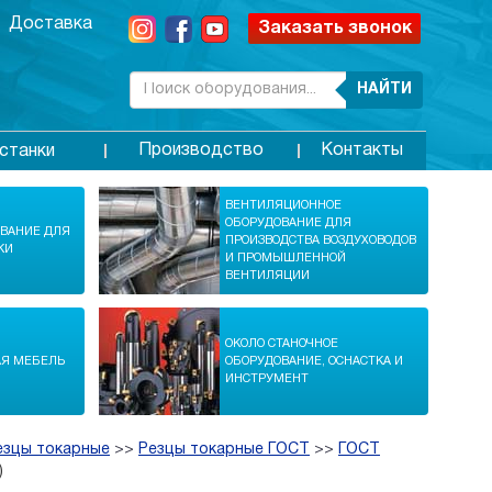
Доставка
Заказать звонок
НАЙТИ
Производство
Контакты
станки
ВЕНТИЛЯЦИОННОЕ
ОБОРУДОВАНИЕ ДЛЯ
ОВАНИЕ ДЛЯ
ПРОИЗВОДСТВА ВОЗДУХОВОДОВ
КИ
И ПРОМЫШЛЕННОЙ
ВЕНТИЛЯЦИИ
ОКОЛО СТАНОЧНОЕ
АЯ МЕБЕЛЬ
ОБОРУДОВАНИЕ, ОСНАСТКА И
ИНСТРУМЕНТ
езцы токарные
>>
Резцы токарные ГОСТ
>>
ГОСТ
)