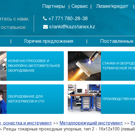
Партнеры
Сервис
Лизинг/кредит
+7 771 780-28-38
тесь с нами,
stanki@kazstanex.kz
 остальное:
Горячие предложения
Поставленные 
в
КУЗНЕЧНО-ПРЕССОВОЕ И
СТАНКИ И ОБОРУД
РАСКРОЙНО ЗАГОТОВИТЕЛЬНОЕ
ТЕРМИЧЕСКОЙ РЕЗ
ОБОРУДОВАНИЕ
ОБОРУДОВАНИЕ ДЛЯ
ПРОИЗВОДСТВЕНН
АВТОСЕРВИСОВ И СТО
, оснастка и инструмент
>>
Металлорежущий инструмент
>>
Р
>
Резцы токарные проходные упорные, тип 2 - 16х12х100 (левый