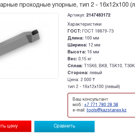
арные проходные упорные, тип 2 - 16х12х100 (
Артикул:
2147483172
Характеристики
ГОСТ:
ГОСТ 18879-73
Длина:
100 мм
Ширина:
12 мм
Высота:
16 мм
Вес:
0,15 кг
Сплав:
Т15К6, ВК8, Т5К10, Т30К
Сторона:
левый
Цена:
2 000 ₸
тип 2 - 16х12х100 (левый)
Ваш консультант
моб.:
+7 771 780 28 38
e-mail:
tools@kazstanex.kz
Сравнить