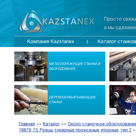
Просто свяжи
а мы сделаем
Каталог станко
Компания Kazstanex
МЕТАЛЛОРЕЖУЩИЕ СТАНКИ И
ОБОРУДОВАНИЕ
ДЕРЕВООБРАБАТЫВАЮЩИЕ
СТАНКИ
Главная
>>
Каталог
>>
Около станочное оборудование
18879-73. Резцы токарные проходные упорные, тип 2
>