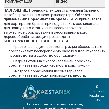
комплектация
видео
НАЗНАЧЕНИЕ:
Предназначен для сталкивания бревен с
желоба продольного лесотранспортера.
Область
применения:
Сбрасыватель бревен БС-2
применяется
для сортировки бревен при подготовке к распиловке и
для поштучного сталкивания лесоматериалов на
загрузочное оборудование в лесопильных цехах
деревообрабатывающих производств.
КОНСТРУКТИВНЫЕ ОСОБЕННОСТИ
Простота и надежность конструкции сбрасывателя
обеспечивают бесперебойную работу в любых условиях
производства и удобство обслуживания.
Сварная станина с использованием профилей
обеспечивает высокую жесткость конструкции.
Быстрота сбрасывания лесоматериалов
обеспечивает высокую производительность.
©
Компания
Kazstanex,
2020
Поставка станков по всему Казахстану
+7 771 780-28-38
stanki@kazstanex.kz