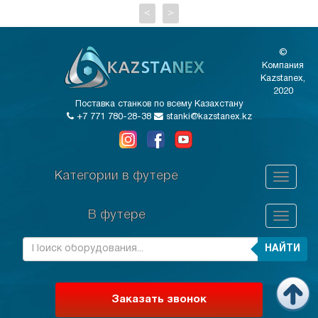
<
>
©
Компания
Kazstanex,
2020
Поставка станков по всему Казахстану
+7 771 780-28-38
stanki@kazstanex.kz
Категории в футере
В футере
НАЙТИ
Заказать звонок