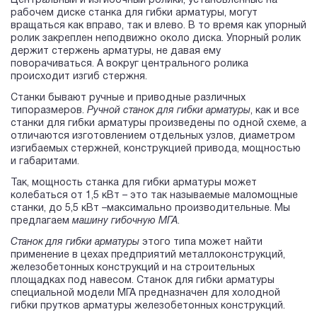
Центральный и изгибочный ролики, установленные на
рабочем диске станка для гибки арматуры, могут
вращаться как вправо, так и влево. В то время как упорный
ролик закреплен неподвижно около диска. Упорный ролик
держит стержень арматуры, не давая ему
поворачиваться. А вокруг центрального ролика
происходит изгиб стержня.
Станки бывают ручные и приводные различных
типоразмеров.
Ручной станок для гибки арматуры
, как и все
станки для гибки арматуры произведены по одной схеме, а
отличаются изготовлением отдельных узлов, диаметром
изгибаемых стержней, конструкцией привода, мощностью
и габаритами.
Так, мощность станка для гибки арматуры может
колебаться от 1,5 кВт – это так называемые маломощные
станки, до 5,5 кВт –максимально производительные. Мы
предлагаем
машину гибочную МГА
.
Станок для гибки арматуры
этого типа может найти
применение в цехах предприятий металлоконструкций,
железобетонных конструкций и на строительных
площадках под навесом. Станок для гибки арматуры
специальной модели МГА предназначен для холодной
гибки прутков арматуры железобетонных конструкций.