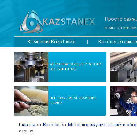
Просто свяжи
а мы сделаем
Каталог станко
Компания Kazstanex
МЕТАЛЛОРЕЖУЩИЕ СТАНКИ И
ОБОРУДОВАНИЕ
ДЕРЕВООБРАБАТЫВАЮЩИЕ
СТАНКИ
Главная
>>
Каталог
>>
Металлорежущие станки и обо
станка