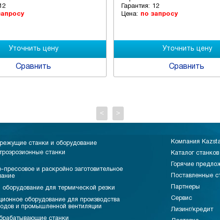
12
Гарантия:
12
запросу
Цена:
по запросу
Сравнить
Сравнить
<
>
Компания Kazst
режущие станки и оборудование
троэрозионные станки
Каталог станков
Горячие предло
-прессовое и раскройно заготовительное
Поставленные с
вание
Партнеры
 оборудование для термической резки
Сервис
ционное оборудование для производства
водов и промышленной вентиляции
Лизинг/кредит
брабатывающие станки