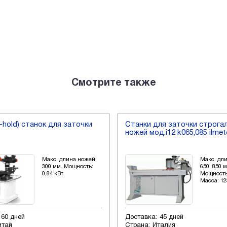
Смотрите также
v-hold) станок для заточки
Станки для заточки строга
ножей мод.i12 k065,085 ilme
Макс. длина ножей:
Макс. дл
300 мм. Мощность:
650, 850 
0,84 кВт
Мощность:
Масса: 123
60 дней
Доставка:
45 дней
итай
Страна:
Италия