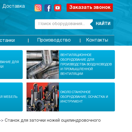
Доставка
Заказать звонок
НАЙТИ
Производство
Контакты
станки
ВЕНТИЛЯЦИОННОЕ
ОБОРУДОВАНИЕ ДЛЯ
ОВАНИЕ ДЛЯ
ПРОИЗВОДСТВА ВОЗДУХОВОДОВ
КИ
И ПРОМЫШЛЕННОЙ
ВЕНТИЛЯЦИИ
ОКОЛО СТАНОЧНОЕ
АЯ МЕБЕЛЬ
ОБОРУДОВАНИЕ, ОСНАСТКА И
ИНСТРУМЕНТ
>>
Станок для заточки ножей оцилиндровочного