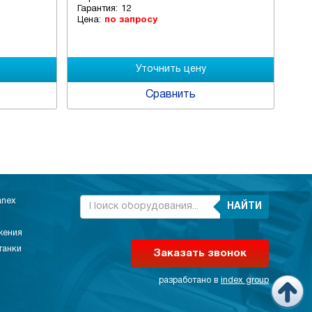
Гарантия:
12
Гар
Цена:
по запросу
Цен
Сравнить
anex
НАЙТИ
жения
танки
Заказать звонок
разработано в
index group