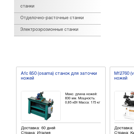
станки
Отделочно-расточные станки
Электроэрозионные станки
-
Afc 850 (osama) станок для заточки
Mf2760 (
ножей
ножей
ей:
Макс. длина ножей:
ь:
830 мм. Мощность:
0 кг.
0,85 кВт Масса: 175 кг
Доставка:
60 дней
Доставка:
Страна:
Италия
Страна:
К