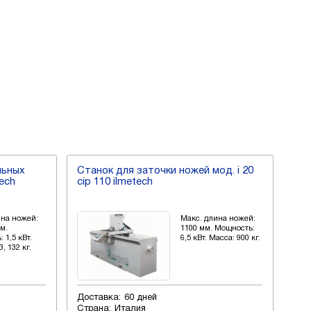
льных
Станок для заточки ножей мод. i 20
Ста
tech
cip 110 ilmetech
500
ина ножей:
Макс. длина ножей:
мм.
1100 мм. Мощность:
 1,5 кВт.
6,5 кВт. Масса: 900 кг.
, 132 кг.
Доставка:
60 дней
Дос
Страна:
Италия
Стр