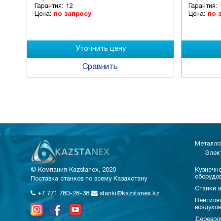
Гарантия:
12
Гарантия:
Цена:
по запросу
Цена:
по 
Сравнить
Металло
Элек
© Компания Kazstanex, 2020
Кузнечно
оборудо
Поставка станков по всему Казахстану
Станки и
+7 771 780-28-38
stanki@kazstanex.kz
Вентиля
воздухо
Деревоо