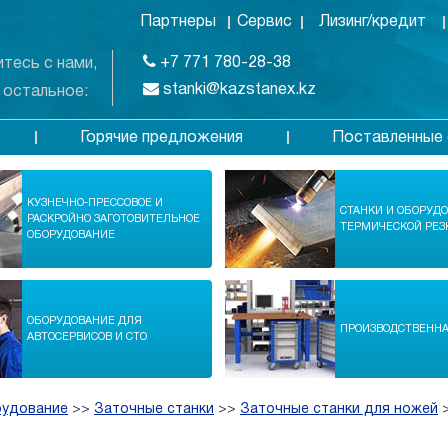
Партнеры
Сервис
Лизинг/кредит
+7 771 780-28-38
тесь с нами,
stanki@kazstanex.kz
 остальное:
Горячие предложения
Поставленные 
в
КУЗНЕЧНО-ПРЕССОВОЕ И
СТАНКИ И ОБОРУД
РАСКРОЙНО ЗАГОТОВИТЕЛЬНОЕ
ТЕРМИЧЕСКОЙ РЕЗ
ОБОРУДОВАНИЕ
ОБОРУДОВАНИЕ ДЛЯ
ПРОИЗВОДСТВЕНН
АВТОСЕРВИСОВ И СТО
рудование
>>
Заточные станки
>>
Заточные станки для ножей