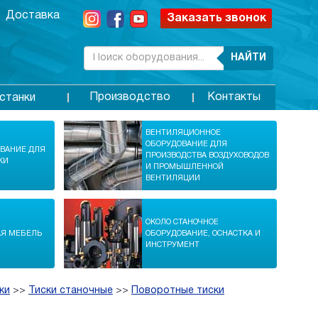
Доставка
Заказать звонок
НАЙТИ
Производство
Контакты
станки
ВЕНТИЛЯЦИОННОЕ
ОБОРУДОВАНИЕ ДЛЯ
ОВАНИЕ ДЛЯ
ПРОИЗВОДСТВА ВОЗДУХОВОДОВ
КИ
И ПРОМЫШЛЕННОЙ
ВЕНТИЛЯЦИИ
ОКОЛО СТАНОЧНОЕ
АЯ МЕБЕЛЬ
ОБОРУДОВАНИЕ, ОСНАСТКА И
ИНСТРУМЕНТ
ки
>>
Тиски станочные
>>
Поворотные тиски