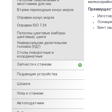
Патроны сверлильные и
мелкосерийно
хвостовики для них
Преимущест
Втулки переходные конус морзе
Изготов
Оправки конус морзе
Оснащен
Оправки ISO 7:24
Винт за
Патроны цанговые (наборы
цанговые), цанги
Универсальная делительная
головка (УДГ)
Столы поворотные и
координатные
Запчасти к станкам
Подающие устройства
Шланги
Узлы к станкам
Автоподатчики