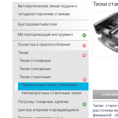
Тиски ста
Автоматические линии подачи к
четырехсторонним станкам
Бухторазматыватели
Металлорежущий инструмент
Оснастка и приспособления
Тиски
Тиски столярные
Тиски слесарные
Тиски станочные
Поворотные тиски станочные
Неповоротные станочные тиски
описан
Патроны токарные, кулачки
Тиски стано
Центра упорные и вращающиеся
расточном ви
финишной о