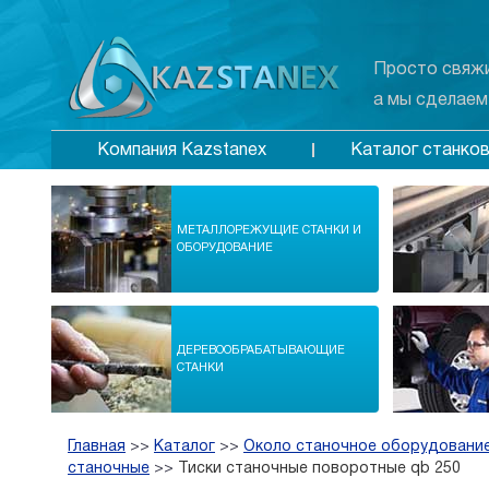
Просто свяжи
а мы сделаем
Каталог станко
Компания Kazstanex
МЕТАЛЛОРЕЖУЩИЕ СТАНКИ И
ОБОРУДОВАНИЕ
ДЕРЕВООБРАБАТЫВАЮЩИЕ
СТАНКИ
Главная
>>
Каталог
>>
Около станочное оборудование
станочные
>>
Тиски станочные поворотные qb 250