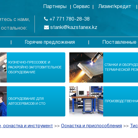
Партнеры
Сервис
Лизинг/кредит
+7 771 780-28-38
тесь с нами,
stanki@kazstanex.kz
 остальное:
Горячие предложения
Поставленные 
в
КУЗНЕЧНО-ПРЕССОВОЕ И
СТАНКИ И ОБОРУД
РАСКРОЙНО ЗАГОТОВИТЕЛЬНОЕ
ТЕРМИЧЕСКОЙ РЕЗ
ОБОРУДОВАНИЕ
ОБОРУДОВАНИЕ ДЛЯ
ПРОИЗВОДСТВЕНН
АВТОСЕРВИСОВ И СТО
, оснастка и инструмент
>>
Оснастка и приспособления
>>
Тис