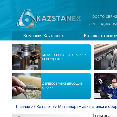
Просто свяжи
а мы сделаем
Каталог станко
Компания Kazstanex
МЕТАЛЛОРЕЖУЩИЕ СТАНКИ И
ОБОРУДОВАНИЕ
ДЕРЕВООБРАБАТЫВАЮЩИЕ
СТАНКИ
Главная
>>
Каталог
>>
Металлорежущие станки и обо
Точильно-