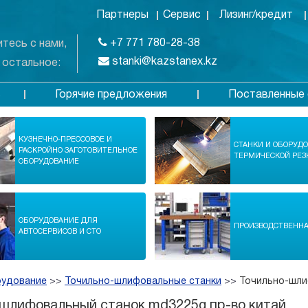
Партнеры
Сервис
Лизинг/кредит
+7 771 780-28-38
тесь с нами,
stanki@kazstanex.kz
 остальное:
Горячие предложения
Поставленные 
в
КУЗНЕЧНО-ПРЕССОВОЕ И
СТАНКИ И ОБОРУД
РАСКРОЙНО ЗАГОТОВИТЕЛЬНОЕ
ТЕРМИЧЕСКОЙ РЕЗ
ОБОРУДОВАНИЕ
ОБОРУДОВАНИЕ ДЛЯ
ПРОИЗВОДСТВЕНН
АВТОСЕРВИСОВ И СТО
рудование
>>
Точильно-шлифовальные станки
>>
Точильно-шли
шлифовальный станок md3225g пр-во китай