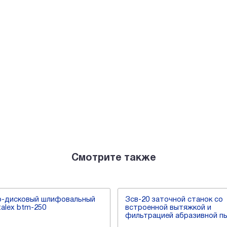
Смотрите также
о-дисковый шлифовальный
Зсв-20 заточной станок со
talex btm-250
встроенной вытяжкой и
фильтрацией абразивной п