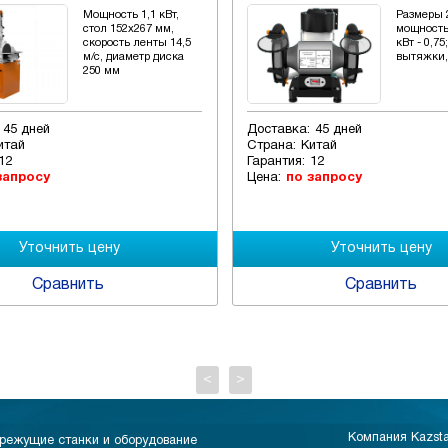
Мощность 1,1 кВт,
Размеры 
стол 152х267 мм,
мощность
скорость ленты 14,5
кВт - 0,7
м/с, диаметр диска
вытяжки, 
250 мм
45 дней
Доставка:
45 дней
итай
Страна:
Китай
12
Гарантия:
12
запросу
Цена:
по запросу
Сравнить
Сравнить
<
>
Компания Kazst
режущие станки и оборудование