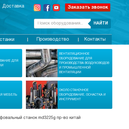
Доставка
Заказать звонок
НАЙТИ
Производство
Контакты
станки
ВЕНТИЛЯЦИОННОЕ
ОБОРУДОВАНИЕ ДЛЯ
ОВАНИЕ ДЛЯ
ПРОИЗВОДСТВА ВОЗДУХОВОДОВ
КИ
И ПРОМЫШЛЕННОЙ
ВЕНТИЛЯЦИИ
ОКОЛО СТАНОЧНОЕ
АЯ МЕБЕЛЬ
ОБОРУДОВАНИЕ, ОСНАСТКА И
ИНСТРУМЕНТ
фовальный станок md3225g пр-во китай