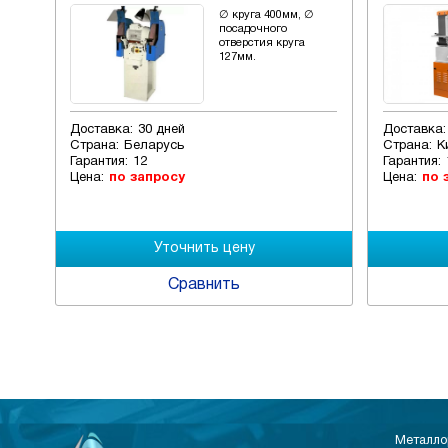
100
∅ круга 400мм, ∅
азмер
посадочного
м,
отверстия круга
127мм.
Доставка:
30 дней
Доставка:
Страна:
Беларусь
Страна:
К
Гарантия:
12
Гарантия:
Цена:
по запросу
Цена:
по 
Сравнить
Металло