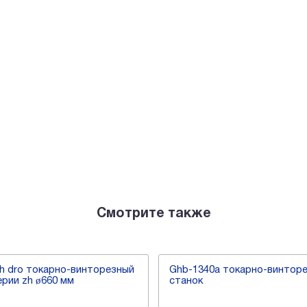
Смотрите также
h dro токарно-винторезный
Ghb-1340a токарно-винтор
ерии zh ø660 мм
станок