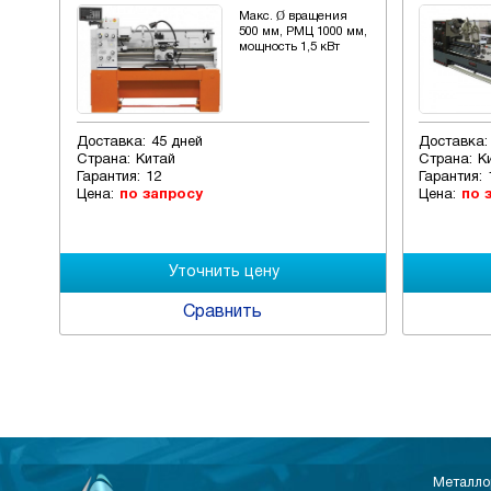
:
Макс. Ø вращения
0
500 мм, РМЦ 1000 мм,
 700
мощность 1,5 кВт
еля
Доставка:
45 дней
Доставка:
Страна:
Китай
Страна:
К
Гарантия:
12
Гарантия:
Цена:
по запросу
Цена:
по 
Сравнить
Металло