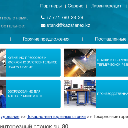
Партнеры
Сервис
Лизинг/кредит
+7 771 780-28-38
тесь с нами,
stanki@kazstanex.kz
 остальное:
Горячие предложения
Поставленные 
в
КУЗНЕЧНО-ПРЕССОВОЕ И
СТАНКИ И ОБОРУД
РАСКРОЙНО ЗАГОТОВИТЕЛЬНОЕ
ТЕРМИЧЕСКОЙ РЕЗ
ОБОРУДОВАНИЕ
ОБОРУДОВАНИЕ ДЛЯ
ПРОИЗВОДСТВЕНН
АВТОСЕРВИСОВ И СТО
рудование
>>
Токарно-винторезные станки
>>
Токарно-винторез
инторезный станок sui 80