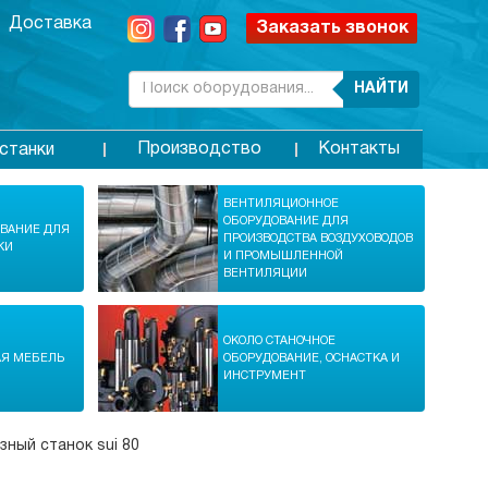
Доставка
Заказать звонок
НАЙТИ
Производство
Контакты
станки
ВЕНТИЛЯЦИОННОЕ
ОБОРУДОВАНИЕ ДЛЯ
ОВАНИЕ ДЛЯ
ПРОИЗВОДСТВА ВОЗДУХОВОДОВ
КИ
И ПРОМЫШЛЕННОЙ
ВЕНТИЛЯЦИИ
ОКОЛО СТАНОЧНОЕ
АЯ МЕБЕЛЬ
ОБОРУДОВАНИЕ, ОСНАСТКА И
ИНСТРУМЕНТ
ный станок sui 80