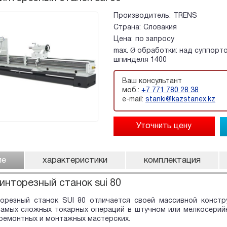
Производитель:
TRENS
Страна:
Словакия
Цена:
по запросу
max. Ø обработки: над суппорт
шпинделя 1400
Ваш консультант
моб.:
+7 771 780 28 38
e-mail:
stanki@kazstanex.kz
ие
характеристики
комплектация
инторезный станок sui 80
торезный станок SUI 80 отличается своей массивной констр
самых сложных токарных операций в штучном или мелкосерий
ремонтных и монтажных мастерских.