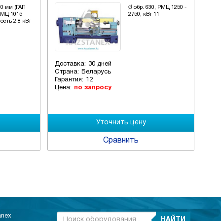
0 мм (ГАП
Ø обр. 630, РМЦ 1250 -
РМЦ 1015
2750, кВт 11
сть 2,8 кВт
Доставка:
30 дней
Дос
Страна:
Беларусь
Стр
Гарантия:
12
Гар
Цена:
по запросу
Цен
Сравнить
anex
НАЙТИ