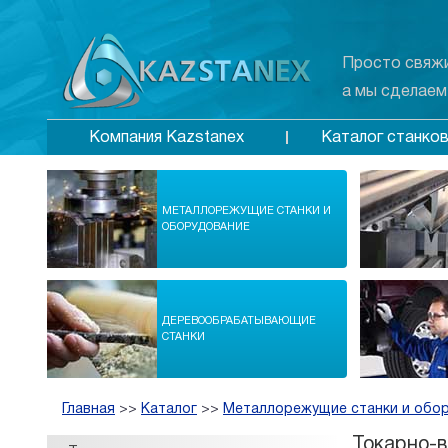
Просто свяжи
а мы сделаем
Каталог станко
Компания Kazstanex
МЕТАЛЛОРЕЖУЩИЕ СТАНКИ И
ОБОРУДОВАНИЕ
ДЕРЕВООБРАБАТЫВАЮЩИЕ
СТАНКИ
Главная
>>
Каталог
>>
Металлорежущие станки и обо
Токарно-в