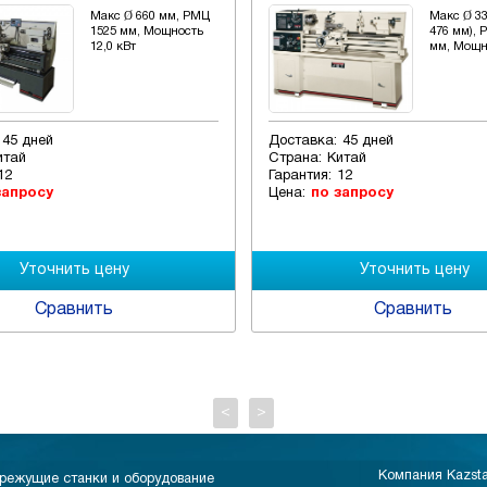
Макс Ø 660 мм, РМЦ
Макс Ø 33
1525 мм, Мощность
476 мм), 
12,0 кВт
мм, Мощно
45 дней
Доставка:
45 дней
итай
Страна:
Китай
12
Гарантия:
12
запросу
Цена:
по запросу
Сравнить
Сравнить
<
>
Компания Kazst
режущие станки и оборудование