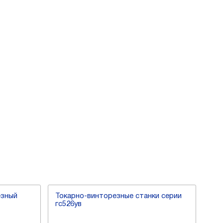
езный
Токарно-винторезные станки серии
Уни
гс526ув
вин
cw6