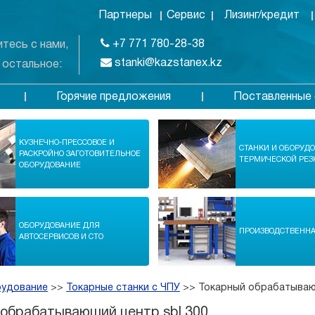
Партнеры
Сервис
Лизинг/кредит
+7 771 780-28-38
тесь с нами,
stanki@kazstanex.kz
 остальное:
Горячие предложения
Поставленные 
в
КУЗНЕЧНО-ПРЕССОВОЕ И
СТАНКИ И ОБОРУД
РАСКРОЙНО ЗАГОТОВИТЕЛЬНОЕ
ТЕРМИЧЕСКОЙ РЕЗ
ОБОРУДОВАНИЕ
ОБОРУДОВАНИЕ ДЛЯ
ПРОИЗВОДСТВЕНН
АВТОСЕРВИСОВ И СТО
рудование
>>
Токарные станки с ЧПУ
>>
Токарный обрабатываю
обрабатывающий центр sbl 300