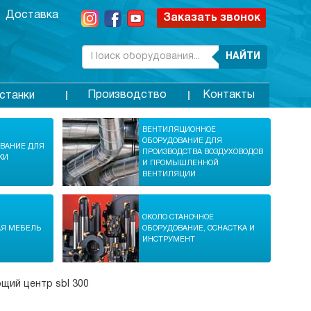
Доставка
Заказать звонок
НАЙТИ
Производство
Контакты
станки
ВЕНТИЛЯЦИОННОЕ
ОБОРУДОВАНИЕ ДЛЯ
ОВАНИЕ ДЛЯ
ПРОИЗВОДСТВА ВОЗДУХОВОДОВ
КИ
И ПРОМЫШЛЕННОЙ
ВЕНТИЛЯЦИИ
ОКОЛО СТАНОЧНОЕ
АЯ МЕБЕЛЬ
ОБОРУДОВАНИЕ, ОСНАСТКА И
ИНСТРУМЕНТ
щий центр sbl 300