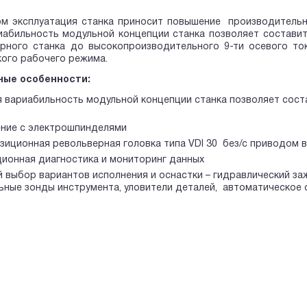
ом эксплуатация станка приносит повышение производительн
абильность модульной концепции станка позволяет составить
арного станка до высокопроизводительного 9-ти осевого т
ого рабочего режима.
ные особенности:
 вариабильность модульной концепции станка позволяет сост
ние с электрошпинделями
озиционная револьверная головка типа VDI 30 без/с приводом
ионная диагностика и мониторинг данных
 выбор вариантов исполнения и оснастки – гидравлический заж
ьные зонды инструмента, уловители деталей, автоматическое 