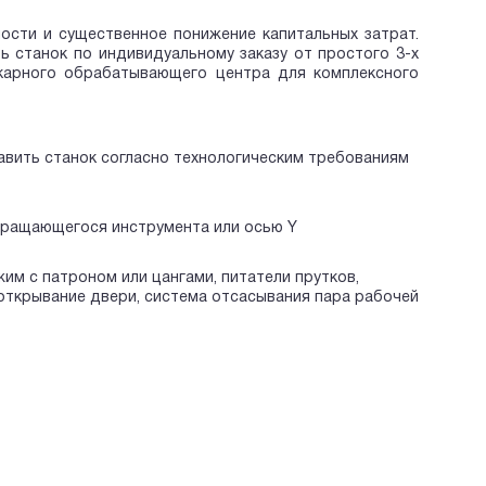
ости и существенное понижение капитальных затрат.
 станок по индивидуальному заказу от простого 3-х
окарного обрабатывающего центра для комплексного
авить станок согласно технологическим требованиям
 вращающегося инструмента или осью Y
им с патроном или цангами, питатели прутков,
открывание двери, система отсасывания пара рабочей