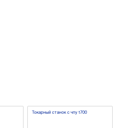
Токарный станок с чпу t700
Ток
401