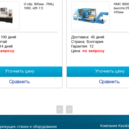
Ø обр. 500мм , РМЦ
RMC 5000
1000, кВт 7,5
высота 2
410мм
100 дней
Доставка:
45 дней
итай
Страна:
Болгария
14 дней
Гарантия:
12
запросу
Цена:
по запросу
Сравнить
Сравнить
<
>
Компания Kazst
режущие станки и оборудование