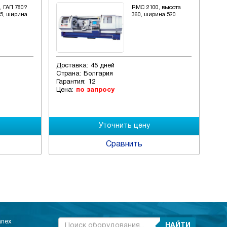
, ГАП 780?
RMC 2100, высота
55, ширина
360, ширина 520
Доставка:
45 дней
Дос
Страна:
Болгария
Стр
Гарантия:
12
Гар
Цена:
по запросу
Цен
Сравнить
anex
НАЙТИ