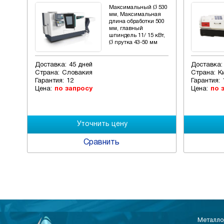
П
Максимальный Ø 530
,
мм, Максимальная
длина обработки 500
мм, главный
шпиндель 11/ 15 кВт,
Ø прутка 43-50 мм
Доставка:
45 дней
Доставка:
Страна:
Словакия
Страна:
К
Гарантия:
12
Гарантия:
Цена:
по запросу
Цена:
по 
Сравнить
Металло