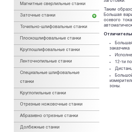
заготовки.
Магнитные сверлильные станки
Таким образ
Большая вари
Заточные станки
осевого ток
автоматическ
Точильно-шлифовальные станки
Отличитель
Плоскошлифовальные станки
Большая
заказчика
Круглошлифовальные станки
Исполне
Ленточнопильные станки
12-ти п
Дистанц
Специальные шлифовальные
Большой
измерител
станки
зоны.
Круглопильные станки
Отрезные ножовочные станки
Абразивно отрезные станки
Долбежные станки