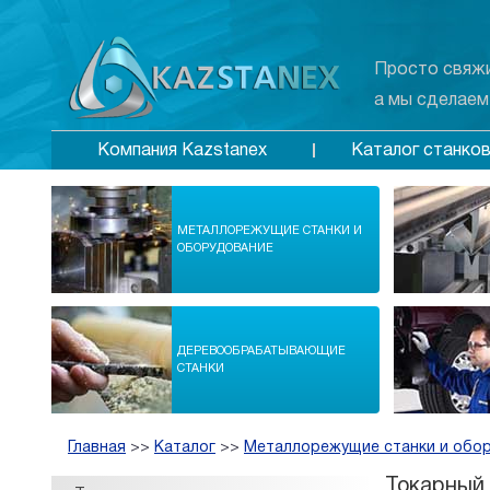
Просто свяжи
а мы сделаем
Каталог станко
Компания Kazstanex
МЕТАЛЛОРЕЖУЩИЕ СТАНКИ И
ОБОРУДОВАНИЕ
ДЕРЕВООБРАБАТЫВАЮЩИЕ
СТАНКИ
Главная
>>
Каталог
>>
Металлорежущие станки и обо
Токарный 