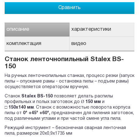
Сравнить
описание
характеристики
комплектация
видео
Станок ленточнопильный Stalex BS-
150
На ручных ленточнопильных станках, процесс резки (запуск
пилы – опускание рамы - остановка пилы – подъем рамы)
осуществляется оператором вручную.
Станок
Stalex
BS
-150
позволяет делать распилы
профильных и полых заготовок до Ø
150 мм
и
□
150х140
мм
. Станок с возможностью поворота корпуса
пилы от
0° +45° +60°,
предназначен для пиления заготовок,
под различными углами и при частой смене угла пила.
Режущий инструмент – бесконечная сварная ленточная
пила, размером 20х0,9х1735 мм