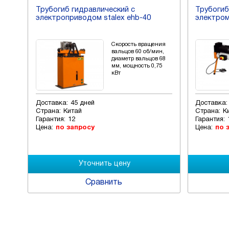
убогиб гидравлический с
Трубогиб гидравличе
ектроприводом stalex ehb-40
электромеханический 
Скорость вращения
М
вальцов 60 об/мин,
т
диаметр вальцов 68
м
мм, мощность 0,75
кВт
тавка:
45 дней
Доставка:
45 дней
ана:
Китай
Страна:
Китай
антия:
12
Гарантия:
12
а:
по запросу
Цена:
по запросу
Сравнить
Сравни