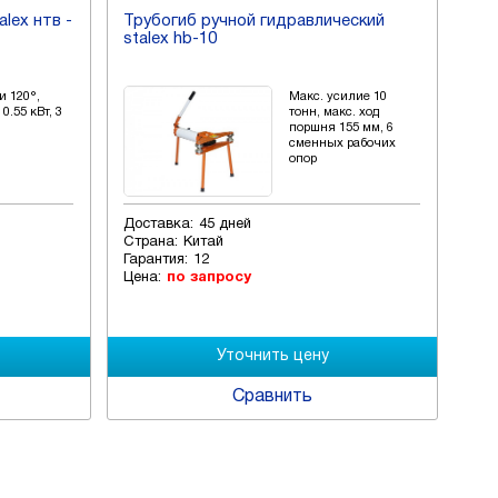
Трубогиб ручной гидравлический
Трубогиб ручно
stalex hb-10
stalex hb-12
Макс. усилие 10
тонн, макс. ход
поршня 155 мм, 6
сменных рабочих
опор
Доставка:
45 дней
Доставка:
45 дней
Страна:
Китай
Страна:
Китай
Гарантия:
12
Гарантия:
12
Цена:
по запросу
Цена:
по запросу
Сравнить
Ср