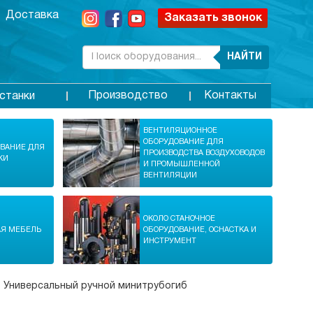
Доставка
Заказать звонок
НАЙТИ
Производство
Контакты
станки
ВЕНТИЛЯЦИОННОЕ
ОБОРУДОВАНИЕ ДЛЯ
ОВАНИЕ ДЛЯ
ПРОИЗВОДСТВА ВОЗДУХОВОДОВ
КИ
И ПРОМЫШЛЕННОЙ
ВЕНТИЛЯЦИИ
ОКОЛО СТАНОЧНОЕ
АЯ МЕБЕЛЬ
ОБОРУДОВАНИЕ, ОСНАСТКА И
ИНСТРУМЕНТ
>
Универсальный ручной минитрубогиб