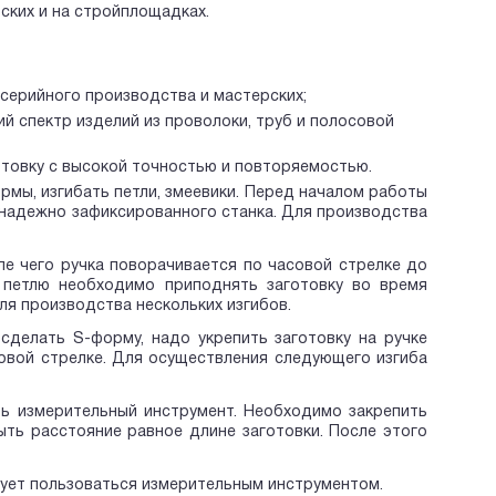
ских и на стройплощадках.
серийного производства и мастерских;
й спектр изделий из проволоки, труб и полосовой
отовку с высокой точностью и повторяемостью.
мы, изгибать петли, змеевики. Перед началом работы
 надежно зафиксированного станка. Для производства
е чего ручка поворачивается по часовой стрелке до
и петлю необходимо приподнять заготовку во время
ля производства нескольких изгибов.
делать S-форму, надо укрепить заготовку на ручке
совой стрелке. Для осуществления следующего изгиба
ть измерительный инструмент. Необходимо закрепить
ть расстояние равное длине заготовки. После этого
дует пользоваться измерительным инструментом.