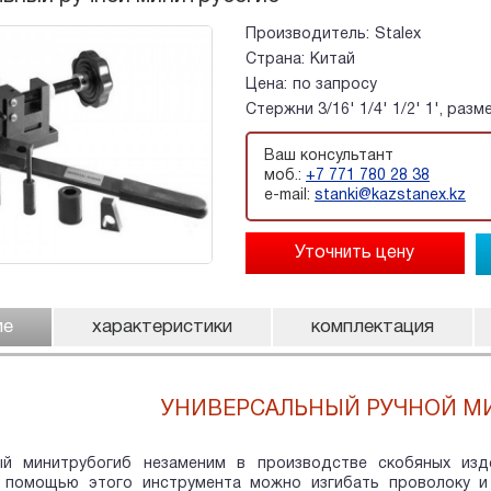
Производитель:
Stalex
Страна:
Китай
Цена:
по запросу
Cтержни 3/16' 1/4' 1/2' 1', раз
Ваш консультант
моб.:
+7 771 780 28 38
e-mail:
stanki@kazstanex.kz
ие
характеристики
комплектация
УНИВЕРСАЛЬНЫЙ РУЧНОЙ М
ый минитрубогиб незаменим в производстве скобяных изд
 помощью этого инструмента можно изгибать проволоку и