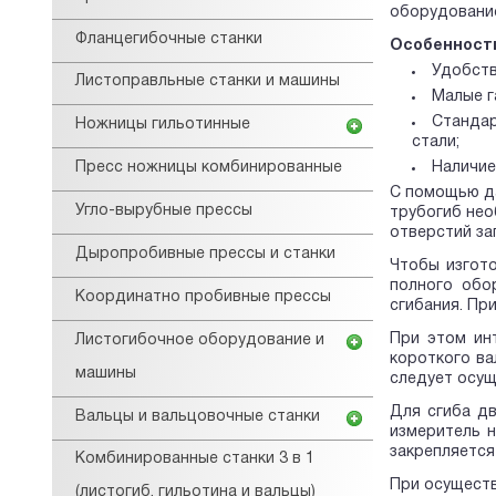
оборудование
Фланцегибочные станки
Особенност
Удобств
Листоправльные станки и машины
Малые г
Стандар
Ножницы гильотинные
стали;
Пресс ножницы комбинированные
Наличие
С помощью да
Угло-вырубные прессы
трубогиб нео
отверстий за
Дыропробивные прессы и станки
Чтобы изгото
полного обо
Координатно пробивные прессы
сгибания. Пр
При этом ин
Листогибочное оборудование и
короткого ва
машины
следует осущ
Для сгиба д
Вальцы и вальцовочные станки
измеритель н
закрепляется
Комбинированные станки 3 в 1
При осуществ
(листогиб, гильотина и вальцы)