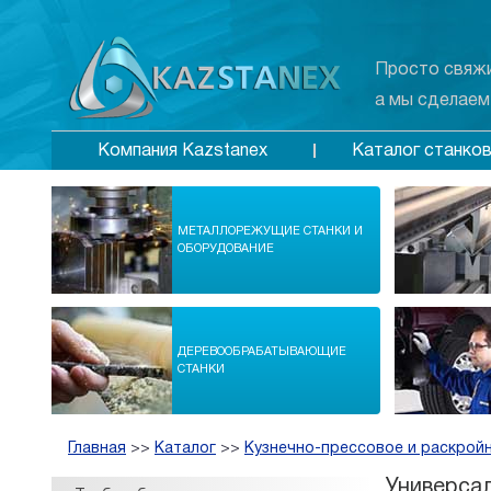
Просто свяжи
а мы сделаем
Каталог станко
Компания Kazstanex
МЕТАЛЛОРЕЖУЩИЕ СТАНКИ И
ОБОРУДОВАНИЕ
ДЕРЕВООБРАБАТЫВАЮЩИЕ
СТАНКИ
Главная
>>
Каталог
>>
Кузнечно-прессовое и раскрой
Универсал