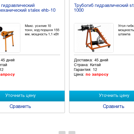
ский
Трубогиб гидравлический stalex нтв -
stalex ehb-10
1000
акс. усилие 10
Угол гибки 120°,
онн, ход поршня 155
мощность 0.55 кВт, 3
м, мощность 1,1 кВт
штампа
Доставка:
45 дней
Страна:
Китай
Гарантия:
12
Цена:
по запросу
ть
Сравнить