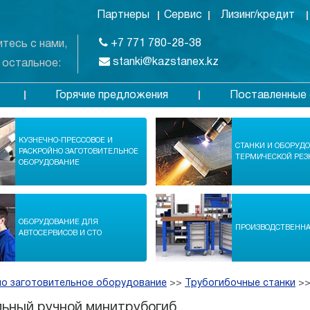
Партнеры
Сервис
Лизинг/кредит
+7 771 780-28-38
тесь с нами,
stanki@kazstanex.kz
 остальное:
Горячие предложения
Поставленные 
в
КУЗНЕЧНО-ПРЕССОВОЕ И
СТАНКИ И ОБОРУД
РАСКРОЙНО ЗАГОТОВИТЕЛЬНОЕ
ТЕРМИЧЕСКОЙ РЕЗ
ОБОРУДОВАНИЕ
ОБОРУДОВАНИЕ ДЛЯ
ПРОИЗВОДСТВЕНН
АВТОСЕРВИСОВ И СТО
но заготовительное оборудование
>>
Трубогибочные станки
>
ьный ручной минитрубогиб