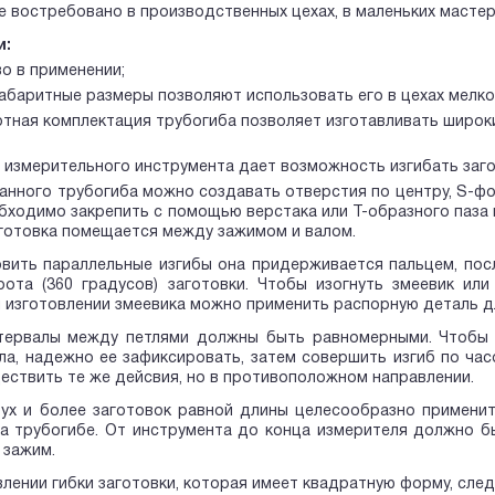
 востребовано в производственных цехах, в маленьких мастер
и:
о в применении;
абаритные размеры позволяют использовать его в цехах мелко
тная комплектация трубогиба позволяет изготавливать широки
 измерительного инструмента дает возможность изгибать заг
нного трубогиба можно создавать отверстия по центру, S-фор
бходимо закрепить с помощью верстака или Т-образного паза
готовка помещается между зажимом и валом.
вить параллельные изгибы она придерживается пальцем, посл
рота (360 градусов) заготовки. Чтобы изогнуть змеевик ил
и изготовлении змеевика можно применить распорную деталь д
тервалы между петлями должны быть равномерными. Чтобы с
ла, надежно ее зафиксировать, затем совершить изгиб по ча
ествить те же дейсвия, но в противоположном направлении.
вух и более заготовок равной длины целесообразно примени
а трубогибе. От инструмента до конца измерителя должно бы
 зажим.
лении гибки заготовки, которая имеет квадратную форму, сле