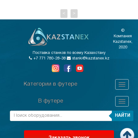
<
>
©
Компания
Kazstanex,
2020
Поставка станков по всему Казахстану
+7 771 780-28-38
stanki@kazstanex.kz
Категории в футере
В футере
НАЙТИ
Заказать звонок