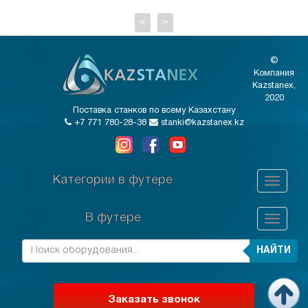
<
>
©
Компания
Kazstanex,
2020
Поставка станков по всему Казахстану
+7 771 780-28-38
stanki@kazstanex.kz
Категории в футере
В футере
НАЙТИ
Заказать звонок