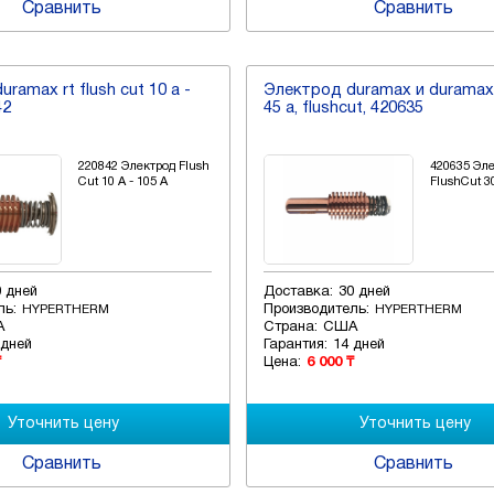
Сравнить
Сравнить
ramax rt flush cut 10 a -
Электрод duramax и duramax 
42
45 a, flushcut, 420635
220842 Электрод Flush
420635 Эл
Cut 10 A - 105 A
FlushCut 3
0 дней
Доставка:
30 дней
ль:
Производитель:
HYPERTHERM
HYPERTHERM
А
Страна:
США
 дней
Гарантия:
14 дней
₸
Цена:
6 000 ₸
Сравнить
Сравнить