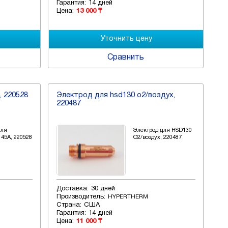
Гарантия:
14 дней
Цена:
13 000 ₸
Сравнить
, 220528
Электрод для hsd130 o2/воздух,
220487
для
Электрод для HSD130
 45A, 220528
O2/воздух, 220487
Доставка:
30 дней
Производитель:
HYPERTHERM
Страна:
США
Гарантия:
14 дней
Цена:
11 000 ₸