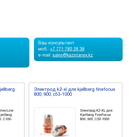
Ваш консультант
моб.:
+7 771 780 28 38
e-mail:
sales@kazstanex.kz
jellberg
Электрод k2-xl для kjellberg finefocus
800, 900, c53-1000
ilverLine
Электрод K2-XL для
jellberg
Kjellberg FineFocus
0, C106-
800, 900, C53-1000