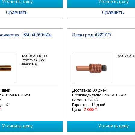
Сравнить
Сравнить
owermax 1650 40/60/80a,
Электрод #220777
120926 Электрод
220777 Эл
PowerMax 1650
40/60/80A
0 дней
Доставка:
30 дней
ль:
Производитель:
HYPERTHERM
HYPERTHERM
А
Страна:
США
 дней
Гарантия:
14 дней
₸
Цена:
7 000 ₸