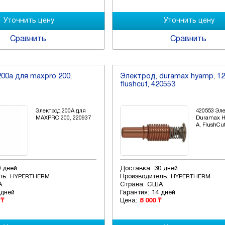
Сравнить
Сравнить
00а для maxpro 200,
Электрод, duramax hyamp, 12
flushcut, 420553
Электрод 200А для
420553 Эле
MAXPRO 200, 220937
Duramax H
A, FlushCu
0 дней
Доставка:
30 дней
ль:
Производитель:
HYPERTHERM
HYPERTHERM
А
Страна:
США
 дней
Гарантия:
14 дней
 ₸
Цена:
8 000 ₸