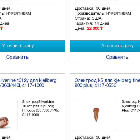
0 дней
Доставка:
30 дней
ль:
Производитель:
HYPERTHERM
HYPERTHERM
А
Страна:
США
 дней
Гарантия:
14 дней
 ₸
Цена:
22 000 ₸
Сравнить
Сравнить
verline t012y для kjellberg
Электрод k5 для kjellberg fin
i/360i/440i, c117-1000
800 plus, c117-0550
Электрод SilverLine
Электрод 
T012Y для Kjellberg
Kjellberg 
HiFocus 280i/360i/440i,
Plus, C117
C117-1000
0 дней
Доставка:
30 дней