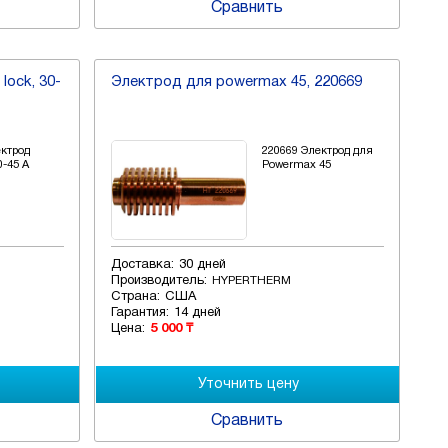
Сравнить
lock, 30-
Электрод для powermax 45, 220669
ектрод
220669 Электрод для
0-45 A
Powermax 45
Доставка:
30 дней
Производитель:
HYPERTHERM
Страна:
США
Гарантия:
14 дней
Цена:
5 000 ₸
Сравнить