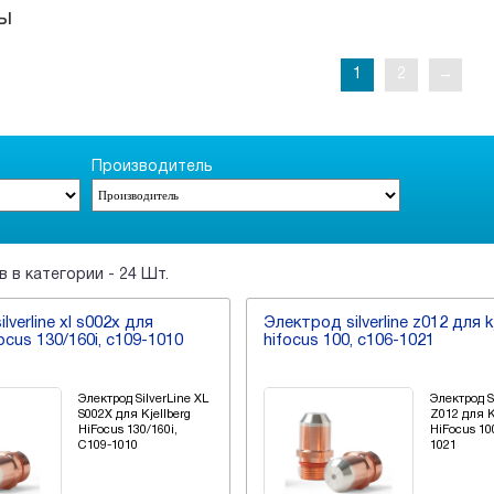
ы
1
2
→
Производитель
 в категории - 24 Шт.
lverline xl s002x для
Электрод silverline z012 для k
focus 130/160i, c109-1010
hifocus 100, c106-1021
Электрод SilverLine XL
Электрод S
S002X для Kjellberg
Z012 для K
HiFocus 130/160i,
HiFocus 10
C109-1010
1021