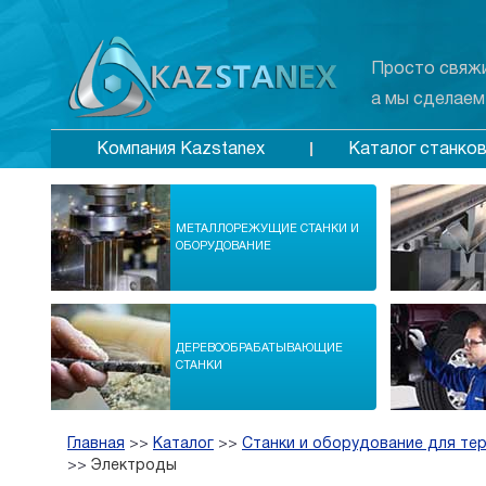
Просто свяжи
а мы сделаем
Каталог станко
Компания Kazstanex
МЕТАЛЛОРЕЖУЩИЕ СТАНКИ И
ОБОРУДОВАНИЕ
ДЕРЕВООБРАБАТЫВАЮЩИЕ
СТАНКИ
Главная
>>
Каталог
>>
Станки и оборудование для те
>>
Электроды