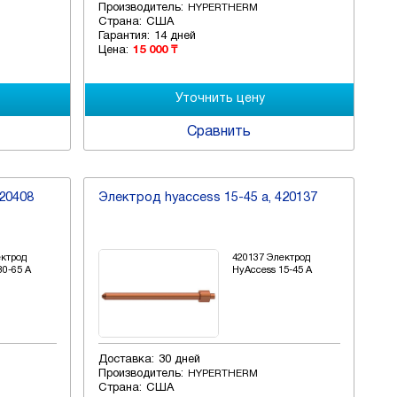
Производитель:
HYPERTHERM
Страна:
США
Гарантия:
14 дней
Цена:
15 000 ₸
Сравнить
420408
Электрод hyaccess 15-45 a, 420137
ектрод
420137 Электрод
30-65 A
HyAccess 15-45 A
Доставка:
30 дней
Производитель:
HYPERTHERM
Страна:
США