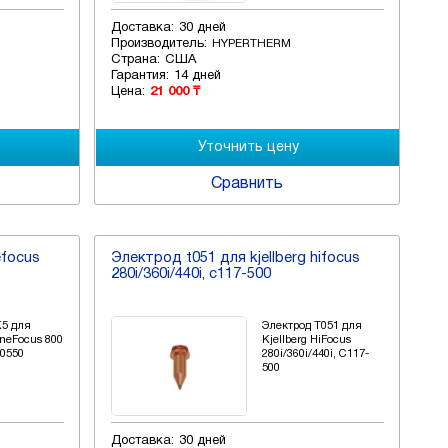
Доставка:
30 дней
Производитель:
HYPERTHERM
Страна:
США
Гарантия:
14 дней
Цена:
21 000 ₸
Сравнить
efocus
Электрод t051 для kjellberg hifocus
280i/360i/440i, c117-500
K5 для
Электрод T051 для
FineFocus 800
Kjellberg HiFocus
-0550
280i/360i/440i, C117-
500
Доставка:
30 дней