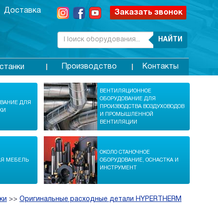
Доставка
Заказать звонок
НАЙТИ
Производство
Контакты
станки
ВЕНТИЛЯЦИОННОЕ
ОБОРУДОВАНИЕ ДЛЯ
ОВАНИЕ ДЛЯ
ПРОИЗВОДСТВА ВОЗДУХОВОДОВ
КИ
И ПРОМЫШЛЕННОЙ
ВЕНТИЛЯЦИИ
ОКОЛО СТАНОЧНОЕ
АЯ МЕБЕЛЬ
ОБОРУДОВАНИЕ, ОСНАСТКА И
ИНСТРУМЕНТ
ки
>>
Оригинальные расходные детали HYPERTHERM