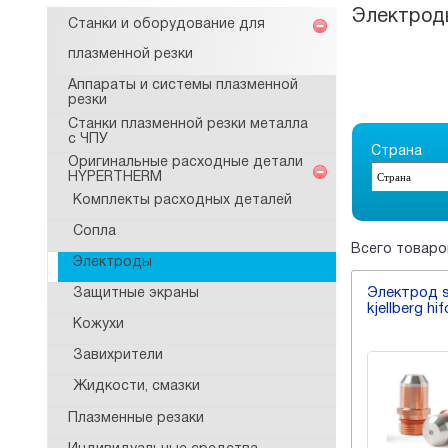
Электрод
Станки и оборудование для
плазменной резки
Аппараты и системы плазменной
резки
Станки плазменной резки металла
с ЧПУ
Страна
Оригинальные расходные детали
HYPERTHERM
Комплекты расходных деталей
Сопла
Всего товаров
Электроды
Электрод si
Защитные экраны
kjellberg hi
Кожухи
Завихрители
Жидкости, смазки
Плазменные резаки