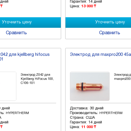
 дней
Гарантия:
14 дней
 ₸
Цена:
13 000 ₸
Сравнить
Сравнить
42 для kjellberg hifocus
Электрод для maxpro200 45a
01
Электрод Z042 для
Электрод 
Kjellberg HiFocus 100,
maxpro200
C106-101
0 дней
Доставка:
30 дней
ль:
Производитель:
HYPERTHERM
HYPERTHERM
А
Страна:
США
 дней
Гарантия:
14 дней
 ₸
Цена:
11 000 ₸