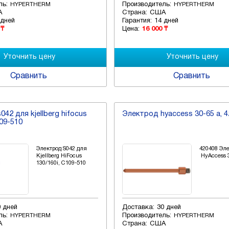
ль:
Производитель:
HYPERTHERM
HYPERTHERM
А
Страна:
США
 дней
Гарантия:
14 дней
 ₸
Цена:
16 000 ₸
Сравнить
Сравнить
42 для kjellberg hifocus
Электрод hyaccess 30-65 a, 
109-510
Электрод S042 для
420408 Эл
Kjellberg HiFocus
HyAccess 
130/160i, C109-510
0 дней
Доставка:
30 дней
ль:
Производитель:
HYPERTHERM
HYPERTHERM
А
Страна:
США