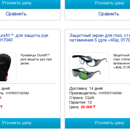
Сравнить
Сравнить
urafit™ для защиты рук
Защитный экран для глаз, ст
017040
затемнения 5 (для <40a), 017
Рукавицы Durafit™
Защитный 
для защиты рук при
глаз, степ
резке
затемнени
<40A), 017
4 дней
Доставка:
14 дней
ль:
Производитель:
HYPERTHERM
HYPERTHERM
А
Страна:
США
Гарантия:
12
 ₸
Цена:
20 000 ₸