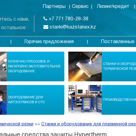
Партнеры
Сервис
Лизинг/кредит
+7 771 780-28-38
тесь с нами,
stanki@kazstanex.kz
 остальное:
Горячие предложения
Поставленные 
в
КУЗНЕЧНО-ПРЕССОВОЕ И
СТАНКИ И ОБОРУД
РАСКРОЙНО ЗАГОТОВИТЕЛЬНОЕ
ТЕРМИЧЕСКОЙ РЕЗ
ОБОРУДОВАНИЕ
ОБОРУДОВАНИЕ ДЛЯ
ПРОИЗВОДСТВЕНН
АВТОСЕРВИСОВ И СТО
рмической резки
>>
Станки и оборудование для плазменной рез
альные средства защиты Hypertherm