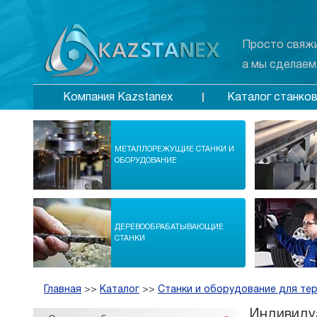
Просто свяжи
а мы сделаем
Каталог станко
Компания Kazstanex
МЕТАЛЛОРЕЖУЩИЕ СТАНКИ И
ОБОРУДОВАНИЕ
ДЕРЕВООБРАБАТЫВАЮЩИЕ
СТАНКИ
Главная
>>
Каталог
>>
Станки и оборудование для те
Индивиду