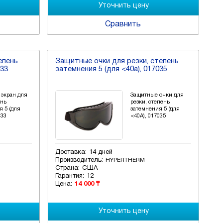
Сравнить
епень
Защитные очки для резки, степень
033
затемнения 5 (для <40a), 017035
экран для
Защитные очки для
ень
резки, степень
я 5 (для
затемнения 5 (для
033
<40A), 017035
Доставка:
14 дней
Производитель:
HYPERTHERM
Страна:
США
Гарантия:
12
Цена:
14 000 ₸