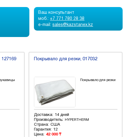
Ваш консультант
моб.:
+7 771 780 28 38
e-mail:
sales@kazstanex.kz
 127169
Покрывало для резки, 017032
рукавицы
Покрывало для резки
Доставка:
14 дней
Производитель:
HYPERTHERM
Страна:
США
Гарантия:
12
Цена:
42 000 ₸