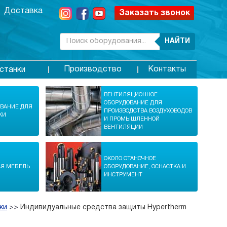
Доставка
Заказать звонок
НАЙТИ
Производство
Контакты
станки
ВЕНТИЛЯЦИОННОЕ
ОБОРУДОВАНИЕ ДЛЯ
ОВАНИЕ ДЛЯ
ПРОИЗВОДСТВА ВОЗДУХОВОДОВ
КИ
И ПРОМЫШЛЕННОЙ
ВЕНТИЛЯЦИИ
ОКОЛО СТАНОЧНОЕ
АЯ МЕБЕЛЬ
ОБОРУДОВАНИЕ, ОСНАСТКА И
ИНСТРУМЕНТ
ки
>>
Индивидуальные средства защиты Hypertherm