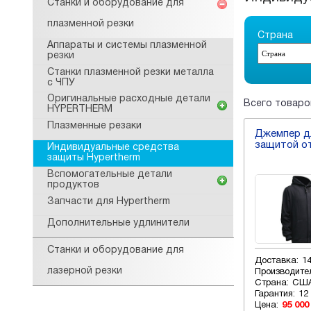
Станки и оборудование для
плазменной резки
Страна
Аппараты и системы плазменной
резки
Станки плазменной резки металла
с ЧПУ
Оригинальные расходные детали
Всего товаров
HYPERTHERM
Плазменные резаки
Джемпер дл
защитой от
Индивидуальные средства
защиты Hypertherm
Вспомогательные детали
продуктов
Запчасти для Hypertherm
Дополнительные удлинители
Станки и оборудование для
Доставка:
1
лазерной резки
Производите
Страна:
СШ
Гарантия:
12
Цена:
95 000