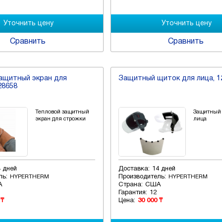
Сравнить
Сравнить
ащитный экран для
Защитный щиток для лица, 1
28658
Тепловой защитный
Защитный 
экран для строжки
лица
4 дней
Доставка:
14 дней
ль:
Производитель:
HYPERTHERM
HYPERTHERM
А
Страна:
США
Гарантия:
12
 ₸
Цена:
30 000 ₸