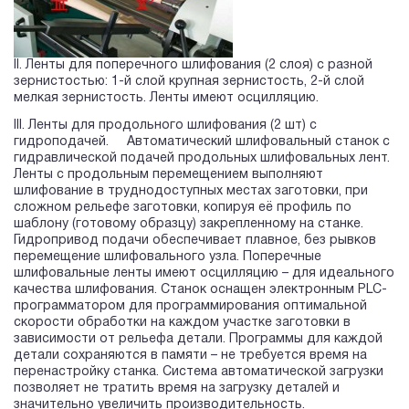
II. Ленты для поперечного шлифования (2 слоя) с разной
зернистостью: 1-й слой крупная зернистость, 2-й слой
мелкая зернистость. Ленты имеют осцилляцию.
III. Ленты для продольного шлифования (2 шт) с
гидроподачей. Автоматический шлифовальный станок с
гидравлической подачей продольных шлифовальных лент.
Ленты с продольным перемещением выполняют
шлифование в труднодоступных местах заготовки, при
сложном рельефе заготовки, копируя её профиль по
шаблону (готовому образцу) закрепленному на станке.
Гидропривод подачи обеспечивает плавное, без рывков
перемещение шлифовального узла. Поперечные
шлифовальные ленты имеют осцилляцию – для идеального
качества шлифования. Станок оснащен электронным PLC-
программатором для программирования оптимальной
скорости обработки на каждом участке заготовки в
зависимости от рельефа детали. Программы для каждой
детали сохраняются в памяти – не требуется время на
перенастройку станка. Система автоматической загрузки
позволяет не тратить время на загрузку деталей и
значительно увеличить производительность.