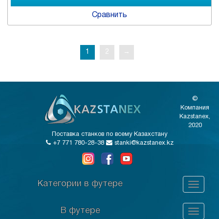
Сравнить
1
2
→
©
Компания
Kazstanex,
2020
Поставка станков по всему Казахстану
+7 771 780-28-38
stanki@kazstanex.kz
Категории в футере
В футере