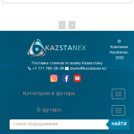
<
>
©
Компания
Kazstanex,
2020
Поставка станков по всему Казахстану
+7 771 780-28-38
stanki@kazstanex.kz
Категории в футере
В футере
НАЙТИ