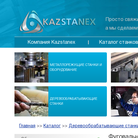
Просто свяжи
а мы сделаем
Каталог станко
Компания Kazstanex
МЕТАЛЛОРЕЖУЩИЕ СТАНКИ И
ОБОРУДОВАНИЕ
ДЕРЕВООБРАБАТЫВАЮЩИЕ
СТАНКИ
Главная
>>
Каталог
>>
Деревообрабатывающие станк
Фуговальн