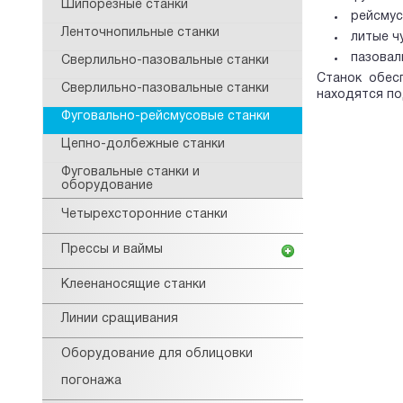
Шипорезные станки
рейсмус
Ленточнопильные станки
литые ч
пазовал
Сверлильно-пазовальные станки
Станок обес
Сверлильно-пазовальные станки
находятся по
Фуговально-рейсмусовые станки
Цепно-долбежные станки
Фуговальные станки и
оборудование
Четырехсторонние станки
Прессы и ваймы
Клеенаносящие станки
Линии сращивания
Оборудование для облицовки
погонажа