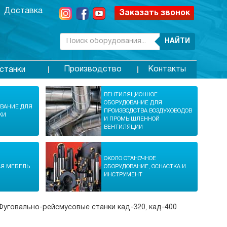
Доставка
Заказать звонок
НАЙТИ
Производство
Контакты
станки
ВЕНТИЛЯЦИОННОЕ
ОБОРУДОВАНИЕ ДЛЯ
ОВАНИЕ ДЛЯ
ПРОИЗВОДСТВА ВОЗДУХОВОДОВ
КИ
И ПРОМЫШЛЕННОЙ
ВЕНТИЛЯЦИИ
ОКОЛО СТАНОЧНОЕ
АЯ МЕБЕЛЬ
ОБОРУДОВАНИЕ, ОСНАСТКА И
ИНСТРУМЕНТ
Фуговально-рейсмусовые станки кад-320, кад-400