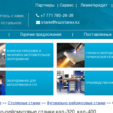
Партнеры
Сервис
Лизинг/кредит
+7 771 780-28-38
тесь с нами,
stanki@kazstanex.kz
 остальное:
Горячие предложения
Поставленные 
в
КУЗНЕЧНО-ПРЕССОВОЕ И
СТАНКИ И ОБОРУД
РАСКРОЙНО ЗАГОТОВИТЕЛЬНОЕ
ТЕРМИЧЕСКОЙ РЕЗ
ОБОРУДОВАНИЕ
ОБОРУДОВАНИЕ ДЛЯ
ПРОИЗВОДСТВЕНН
АВТОСЕРВИСОВ И СТО
и
>>
Столярные станки
>>
Фуговально-рейсмусовые станки
>>
о-рейсмусовые станки кад-320, кад-400