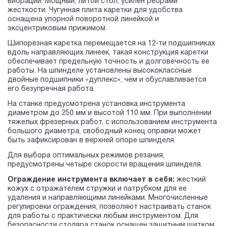
вибрации. Мощный, литой стол, усилен ребрами
жесткости. Чугунная плита каретки для удобства
оснащена упорной поворотной линейкой и
эксцентриковым прижимом.
Шипорезная каретка перемещается на 12-ти подшипниках
вдоль направляющих линеек, такая конструкция каретки
обеспечивает предельную точность и долговечность ее
работы. На шпинделе установлены высококлассные
двойные подшипники «дуплекс», чем и обуславливается
его безупречная работа.
На станке предусмотрена установка инструмента
диаметром до 250 мм и высотой 110 мм. При выполнении
тяжелых фрезерных работ, с использованием инструмента
большого диаметра, свободный конец оправки может
быть зафиксирован в верхней опоре шпинделя.
Для выбора оптимальных режимов резания,
предусмотрены четыре скорости вращения шпинделя.
Ограждение инструмента включает в себя:
жесткий
кожух с отражателем стружки и патрубком для ее
удаления и направляющими линейками. Многочисленные
регулировки ограждения, позволяют настраивать станок
для работы с практически любым инструментом. Для
безопасности столяра станок оснащен защитным щитком,