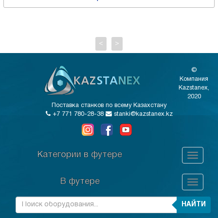
<
>
©
Компания
Kazstanex,
2020
Поставка станков по всему Казахстану
+7 771 780-28-38
stanki@kazstanex.kz
Категории в футере
В футере
НАЙТИ