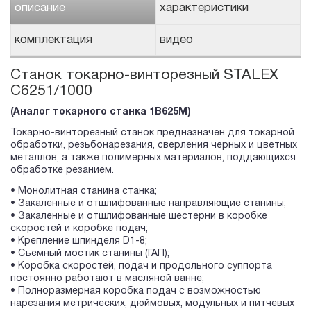
описание
характеристики
комплектация
видео
Станок токарно-винторезный STALEX
C6251/1000
(Аналог токарного станка 1В625М)
Токарно-винторезный станок предназначен для токарной
обработки, резьбонарезания, сверления черных и цветных
металлов, а также полимерных материалов, поддающихся
обработке резанием.
• Монолитная станина станка;
• Закаленные и отшлифованные направляющие станины;
• Закаленные и отшлифованные шестерни в коробке
скоростей и коробке подач;
• Крепление шпинделя D1-8;
• Съемный мостик станины (ГАП);
• Коробка скоростей, подач и продольного суппорта
постоянно работают в масляной ванне;
• Полноразмерная коробка подач с возможностью
нарезания метрических, дюймовых, модульных и питчевых