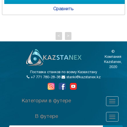
Сравнить
<
>
©
Компания
Kazstanex,
2020
Поставка станков по всему Казахстану
+7 771 780-28-38
stanki@kazstanex.kz
Категории в футере
В футере