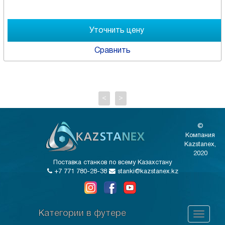
Сравнить
<
>
©
Компания
Kazstanex,
2020
Поставка станков по всему Казахстану
+7 771 780-28-38
stanki@kazstanex.kz
Категории в футере